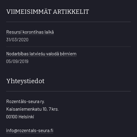
VIIMEISIMMÄT ARTIKKELIT
Resursi korontīnas laikā
31/03/2020
Nodarbības latviešu valodā bērniem
05/09/2019
Yhteystiedot
Rozentāls-seura ry.
Kaisaniemenkatu 10, 7 krs.
00100 Helsinki
info@rozentals-seura.fi