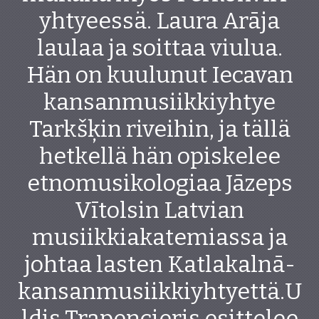
yhtyeessä. Laura Arāja
laulaa ja soittaa viulua.
Hän on kuulunut Iecavan
kansanmusiikkiyhtye
Tarkšķin riveihin, ja tällä
hetkellä hän opiskelee
etnomusikologiaa Jāzeps
Vītolsin Latvian
musiikkiakatemiassa ja
johtaa lasten Katlakalnā-
kansanmusiikkiyhtyettä.U
ldis Trapencieris esittelee