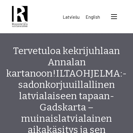
Rozentāls-
Latviešu
English
seura
ry.
Tervetuloa kekrijuhlaan
Annalan
kartanoon!ILTAOHJELMA:-
sadonkorjuuillallinen
latvialaiseen tapaan-
Gadskarta –
muinaislatvialainen
aikakäsitys ja sen