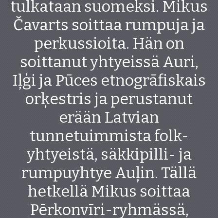
tulkataan suomeksi. Mikus
Čavarts soittaa rumpuja ja
perkussioita. Hän on
soittanut yhtyeissä Auri,
Iļģi ja Pūces etnogrāfiskais
orķestris ja perustanut
erään Latvian
tunnetuimmista folk-
yhtyeistä, säkkipilli- ja
rumpuyhtye Auļin. Tällä
hetkellä Mikus soittaa
Pērkonvīri-ryhmässä,