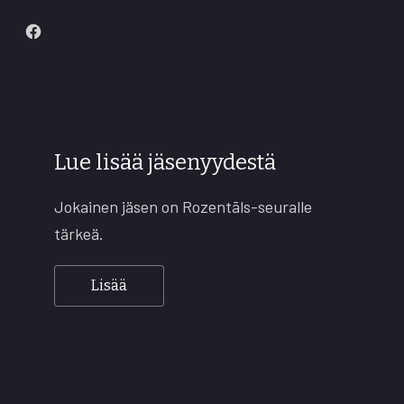
New
Window
Lue lisää jäsenyydestä
Jokainen jäsen on Rozentāls-seuralle
tärkeä.
Lisää