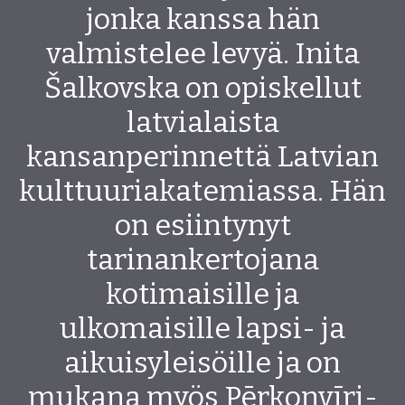
jonka kanssa hän
valmistelee levyä. Inita
Šalkovska on opiskellut
latvialaista
kansanperinnettä Latvian
kulttuuriakatemiassa. Hän
on esiintynyt
tarinankertojana
kotimaisille ja
ulkomaisille lapsi- ja
aikuisyleisöille ja on
mukana myös Pērkonvīri-