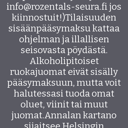
info@rozentals-seura.fi jos
kiinnostuit!)Tilaisuuden
sisäänpääsymaksu kattaa
ohjelman ja illallisen
seisovasta pöydästä.
Alkoholipitoiset
ruokajuomat eivät sisälly
pääsymaksuun, mutta voit
halutessasi tuoda omat
oluet, viinit tai muut
juomat.Annalan kartano
sijaitsee Helsingin