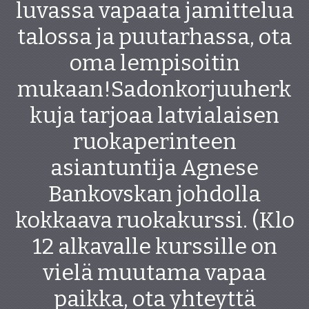
luvassa vapaata jamittelua
talossa ja puutarhassa, ota
oma lempisoitin
mukaan!Sadonkorjuuherk
kuja tarjoaa latvialaisen
ruokaperinteen
asiantuntija Agnese
Bankovskan johdolla
kokkaava ruokakurssi. (Klo
12 alkavalle kurssille on
vielä muutama vapaa
paikka, ota yhteyttä