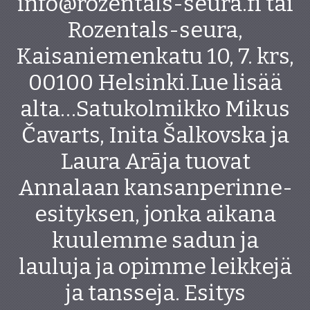
info@rozentals-seura.fi tai
Rozentals-seura,
Kaisaniemenkatu 10, 7. krs,
00100 Helsinki.Lue lisää
alta…Satukolmikko Mikus
Čavarts, Inita Šalkovska ja
Laura Arāja tuovat
Annalaan kansanperinne-
esityksen, jonka aikana
kuulemme sadun ja
lauluja ja opimme leikkejä
ja tansseja. Esitys