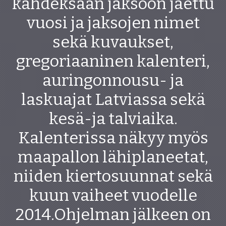
kahdeksaan jaksoon jaettu
vuosi ja jaksojen nimet
sekä kuvaukset,
gregoriaaninen kalenteri,
auringonnousu- ja
laskuajat Latviassa sekä
kesä-ja talviaika.
Kalenterissa näkyy myös
maapallon lähiplaneetat,
niiden kiertosuunnat sekä
kuun vaiheet vuodelle
2014.Ohjelman jälkeen on