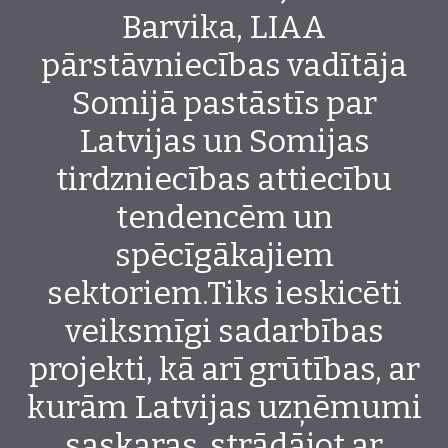
Barvika, LIAA
pārstāvniecības vadītāja
Somijā pastāstīs par
Latvijas un Somijas
tirdzniecības attiecību
tendencēm un
spēcīgākajiem
sektoriem.Tiks ieskicēti
veiksmīgi sadarbības
projekti, kā arī grūtības, ar
kurām Latvijas uzņēmumi
saskaras, strādājot ar