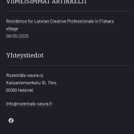
VIIMEISIMMÄT ARTIKKELIT
Residence for Latvian Creative Professionals in Fiskars
village
08/05/2025
Yhteystiedot
Rozentāls-seura ry.
Kaisaniemenkatu 10, 7 krs.
00100 Helsinki
info@rozentals-seura.fi
New
Window