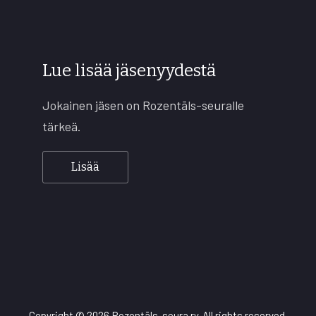
Lue lisää jäsenyydestä
Jokainen jäsen on Rozentāls-seuralle
tärkeä.
Lisää
Copyright © 2026
Rozentāls-seura ry.
All rights reserved.