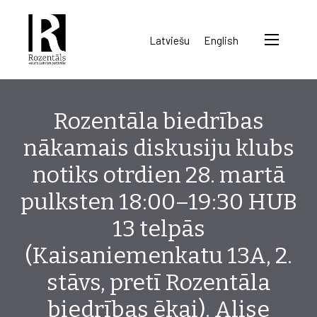
Rozentāls-
Latviešu
English
seura
ry.
Rozentāla biedrības
nākamais diskusiju klubs
notiks otrdien 28. martā
pulksten 18:00–19:30 HUB
13 telpās
(Kaisaniemenkatu 13A, 2.
stāvs, pretī Rozentāla
biedrības ēkai). Alise