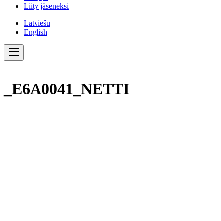
Liity jäseneksi
Latviešu
English
_E6A0041_NETTI