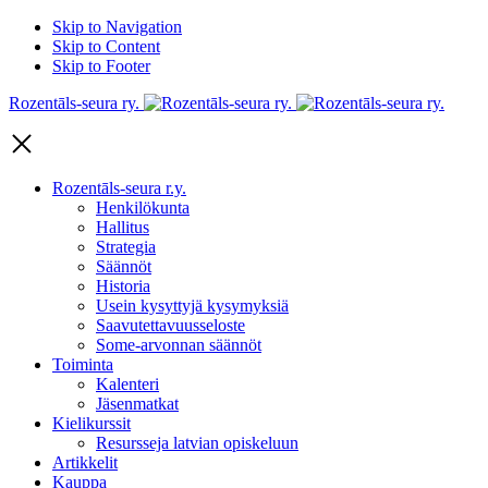
Skip to Navigation
Skip to Content
Skip to Footer
Rozentāls-seura ry.
Rozentāls-seura r.y.
Henkilökunta
Hallitus
Strategia
Säännöt
Historia
Usein kysyttyjä kysymyksiä
Saavutettavuusseloste
Some-arvonnan säännöt
Toiminta
Kalenteri
Jäsenmatkat
Kielikurssit
Resursseja latvian opiskeluun
Artikkelit
Kauppa