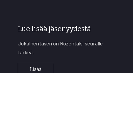
Lue lisää jäsenyydestä
Jokainen jäsen on Rozentāls-seuralle
tärkeä.
Lisää
Copyright © 2026
Rozentāls-seura ry.
All rights reserved.