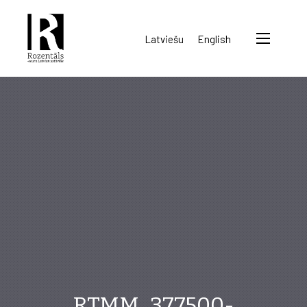
Rozentāls-
Latviešu
English
seura
ry.
RTMM_377500-