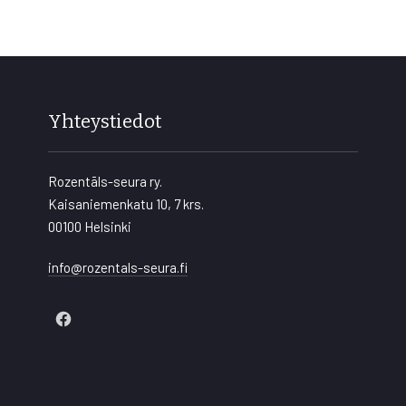
Yhteystiedot
Rozentāls-seura ry.
Kaisaniemenkatu 10, 7 krs.
00100 Helsinki
info@rozentals-seura.fi
New
Window