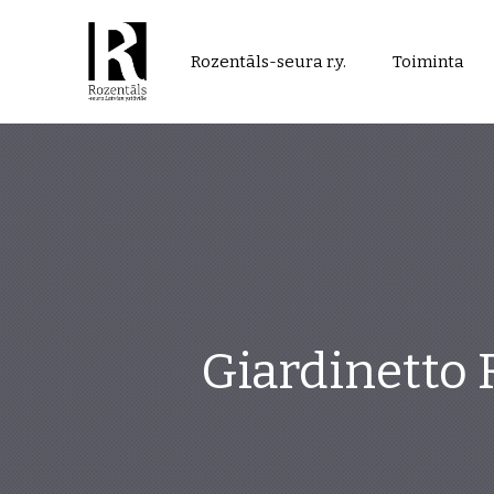
Rozentāls-
Rozentāls-seura r.y.
Toiminta
seura
ry.
Giardinetto 