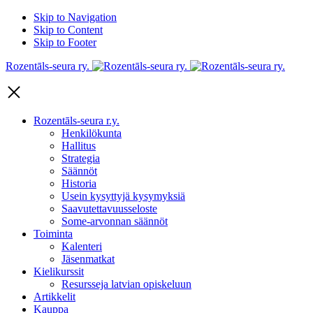
Skip to Navigation
Skip to Content
Skip to Footer
Rozentāls-seura ry.
Rozentāls-seura r.y.
Henkilökunta
Hallitus
Strategia
Säännöt
Historia
Usein kysyttyjä kysymyksiä
Saavutettavuusseloste
Some-arvonnan säännöt
Toiminta
Kalenteri
Jäsenmatkat
Kielikurssit
Resursseja latvian opiskeluun
Artikkelit
Kauppa