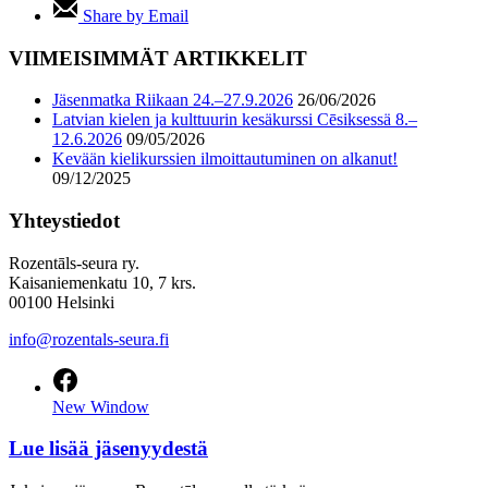
Share by Email
VIIMEISIMMÄT ARTIKKELIT
Jäsenmatka Riikaan 24.–27.9.2026
26/06/2026
Latvian kielen ja kulttuurin kesäkurssi Cēsiksessä 8.–
12.6.2026
09/05/2026
Kevään kielikurssien ilmoittautuminen on alkanut!
09/12/2025
Yhteystiedot
Rozentāls-seura ry.
Kaisaniemenkatu 10, 7 krs.
00100 Helsinki
info@rozentals-seura.fi
New Window
Lue lisää jäsenyydestä