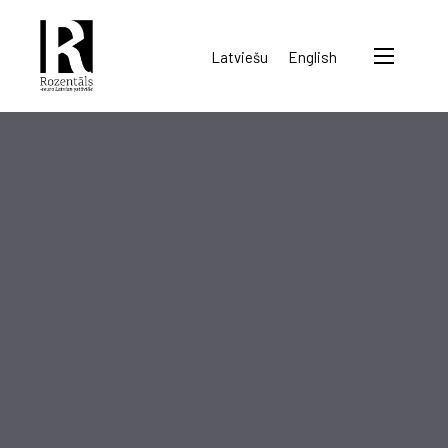
Rozentāls-
Latviešu
English
seura
ry.