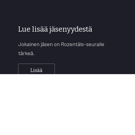
Lue lisää jäsenyydestä
Jokainen jäsen on Rozentāls-seuralle
tärkeä.
Lisää
Copyright © 2026
Rozentāls-seura ry.
All rights reserved.