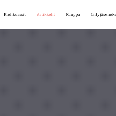
Kielikurssit
Artikkelit
Kauppa
Liity jäseneks