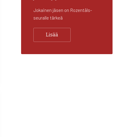
Jokainen jäsen on Rozentāls-
seuralle tärkeä
Lisää