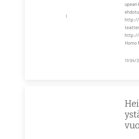
upean k
ehdotu
http://
teatter
http:/
Homo N
11/04/
Hei
yst
vu