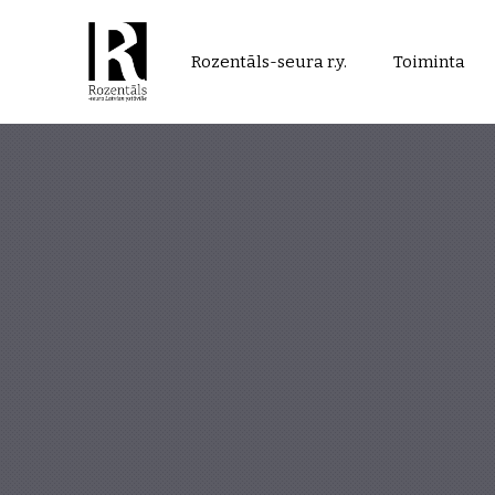
Rozentāls-
Rozentāls-seura r.y.
Toiminta
seura
ry.