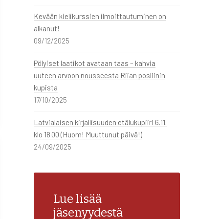
Kevään kielikurssien ilmoittautuminen on
alkanut!
09/12/2025
Pölyiset laatikot avataan taas – kahvia
uuteen arvoon nousseesta Riian posliinin
kupista
17/10/2025
Latvialaisen kirjallisuuden etälukupiiri 6.11.
klo 18.00 (Huom! Muuttunut päivä!)
24/09/2025
Lue lisää
jäsenyydestä