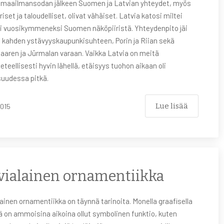
 maailmansodan jälkeen Suomen ja Latvian yhteydet, myös
riset ja taloudelliset, olivat vähäiset. Latvia katosi miltei
si vuosikymmeneksi Suomen näköpiiristä. Yhteydenpito jäi
ä kahden ystävyyskaupunkisuhteen, Porin ja Riian sekä
aaren ja Jūrmalan varaan. Vaikka Latvia on meitä
teellisesti hyvin lähellä, etäisyys tuohon aikaan oli
suudessa pitkä.
Lue lisää
2015
vialainen ornamentiikka
ainen ornamentiikka on täynnä tarinoita. Monella graafisella
ä on ammoisina aikoina ollut symbolinen funktio, kuten