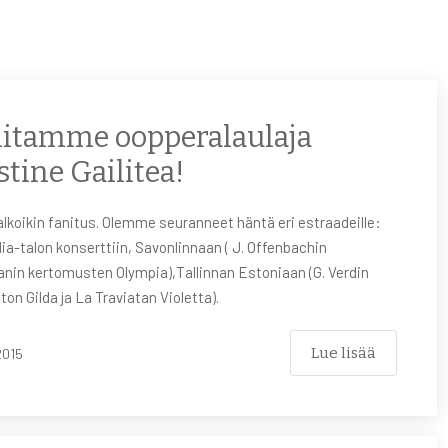
itamme oopperalaulaja
stine Gailitea!
lkoikin fanitus. Olemme seuranneet häntä eri estraadeille:
ia-talon konserttiin, Savonlinnaan ( J. Offenbachin
nin kertomusten Olympia),Tallinnan Estoniaan (G. Verdin
ton Gilda ja La Traviatan Violetta).
Lue lisää
2015