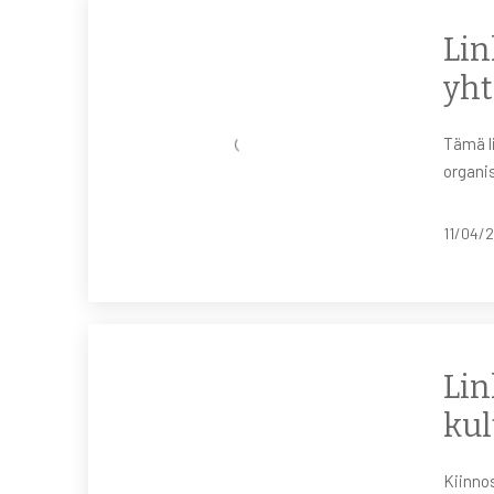
Lin
yht
Tämä li
organis
11/04/
Lin
kul
Kiinnos