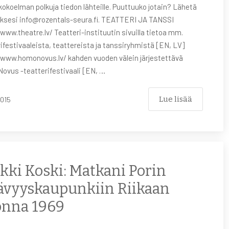
okoelman polkuja tiedon lähteille. Puuttuuko jotain? Lähetä
ksesi info@rozentals-seura.fi. TEATTERI JA TANSSI
www.theatre.lv/ Teatteri-instituutin sivuilla tietoa mm.
ifestivaaleista, teattereista ja tanssiryhmistä [EN, LV]
/www.homonovus.lv/ kahden vuoden välein järjestettävä
ovus -teatterifestivaali [EN, …
Lue lisää
2015
kki Koski: Matkani Porin
ävyyskaupunkiin Riikaan
onna 1969