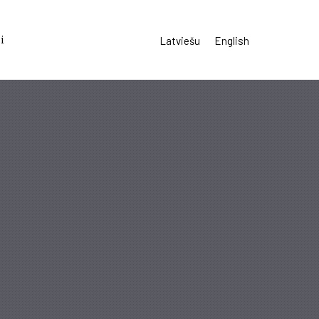
i
Latviešu
English