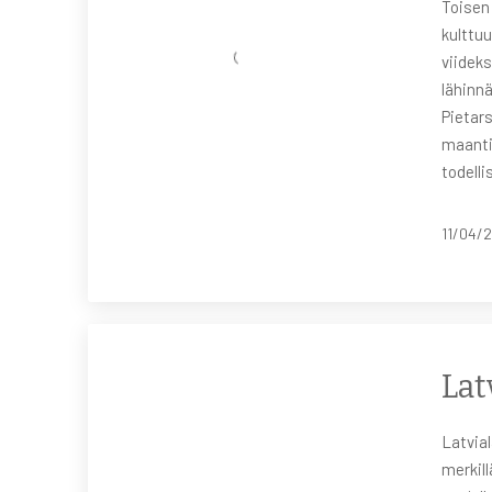
Toisen
kulttuu
viidek
lähinn
Pietars
maantie
todelli
11/04/
Lat
Latvial
merkill