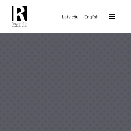
Rozentāls-
Latviešu
English
seura
ry.