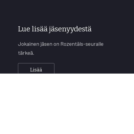
Lue lisää jäsenyydestä
Jokainen jäsen on Rozentāls-seuralle
tärkeä.
Lisää
Copyright © 2026
Rozentāls-seura ry.
All rights reserved.