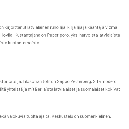
 kirjoittanut latvialainen runoilija, kirjailija ja kääntäjä Vizma
ovila. Kustantajana on Paperiporo, yksi harvoista latvialaista
isista kustantamoista.
storioitsija, filosofian tohtori Seppo Zetterberg. Sitä moderoi
ä yhteistä ja mitä erilaista latvialaiset ja suomalaiset kokivat
kä valokuvia tuolta ajalta. Keskustelu on suomenkielinen.