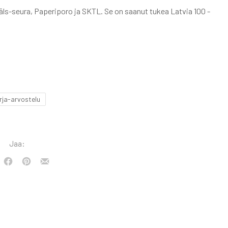
ls-seura, Paperiporo ja SKTL. Se on saanut tukea Latvia 100 -
irja-arvostelu
Jaa:
weet
Share
Share
Share
on
on
by
Facebook
Pinterest
Email