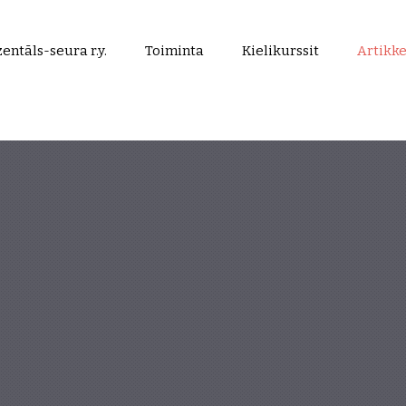
entāls-seura r.y.
Toiminta
Kielikurssit
Artikke