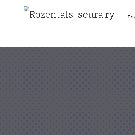
Rozentāls-
Roz
seura
ry.