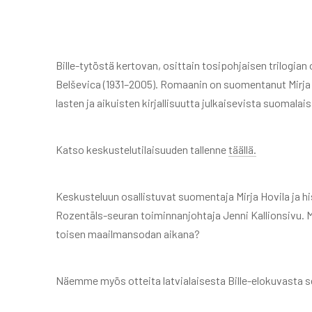
Bille-tytöstä kertovan, osittain tosipohjaisen trilogian on
Belševica (1931–2005). Romaanin on suomentanut Mirja H
lasten ja aikuisten kirjallisuutta julkaisevista suomala
Katso keskustelutilaisuuden tallenne
täällä.
Keskusteluun osallistuvat suomentaja Mirja Hovila ja hi
Rozentāls-seuran toiminnanjohtaja Jenni Kallionsivu. Mit
toisen maailmansodan aikana?
Näemme myös otteita latvialaisesta Bille-elokuvasta se