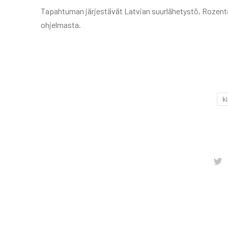
Tapahtuman järjestävät Latvian suurlähetystö, Rozentā
ohjelmasta.
k
T