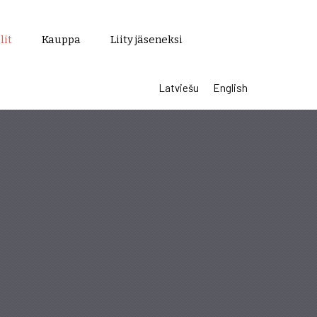
lit
Kauppa
Liity jäseneksi
Latviešu
English