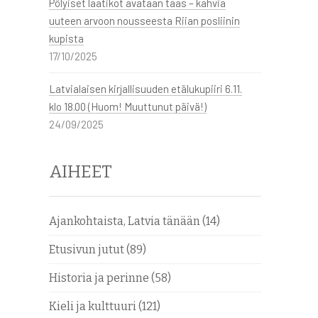
Pölyiset laatikot avataan taas – kahvia
uuteen arvoon nousseesta Riian posliinin
kupista
17/10/2025
Latvialaisen kirjallisuuden etälukupiiri 6.11.
klo 18.00 (Huom! Muuttunut päivä!)
24/09/2025
AIHEET
Ajankohtaista, Latvia tänään
(14)
Etusivun jutut
(89)
Historia ja perinne
(58)
Kieli ja kulttuuri
(121)