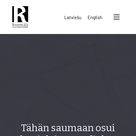
Rozentāls-
Latviešu
English
seura
ry.
Tähän saumaan osui