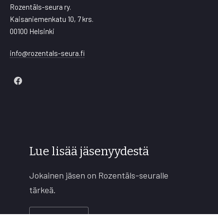
Rozentāls-seura ry.
Kaisaniemenkatu 10, 7 krs.
00100 Helsinki
info@rozentals-seura.fi
New
Window
Lue lisää jäsenyydestä
Jokainen jäsen on Rozentāls-seuralle
tärkeä.
Lisää