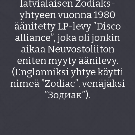
latvialaisen Zodiaks-
yhtyeen vuonna 1980
äänitetty LP-levy ”Disco
alliance”, joka oli jonkin
aikaa Neuvostoliiton
eniten myyty äänilevy.
(Englanniksi yhtye käytti
nimeä ”Zodiac”, venäjäksi
”Зодиaк”).