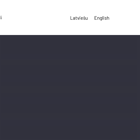
i
Latviešu
English