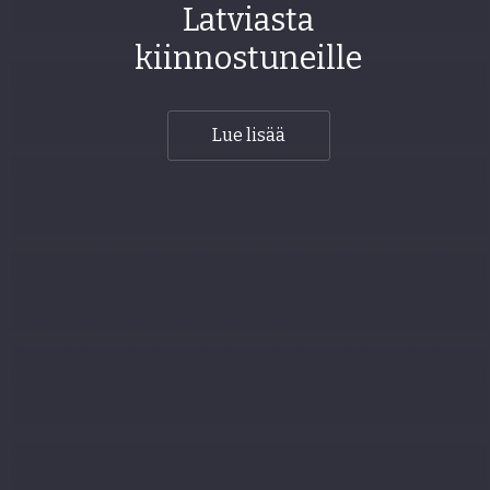
Latviasta
kiinnostuneille
Lue lisää