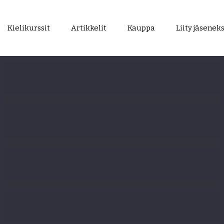
Kielikurssit
Artikkelit
Kauppa
Liity jäseneks