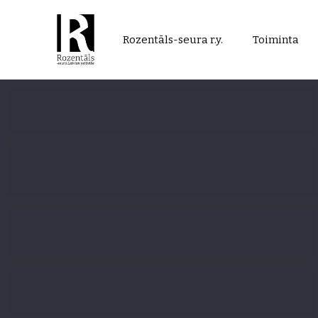
Rozentāls-
Rozentāls-seura r.y.
Toiminta
seura
ry.