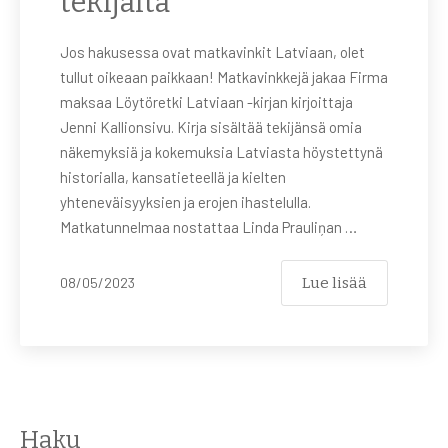
tekijältä
Jos hakusessa ovat matkavinkit Latviaan, olet
tullut oikeaan paikkaan! Matkavinkkejä jakaa Firma
maksaa Löytöretki Latviaan -kirjan kirjoittaja
Jenni Kallionsivu. Kirja sisältää tekijänsä omia
näkemyksiä ja kokemuksia Latviasta höystettynä
historialla, kansatieteellä ja kielten
yhteneväisyyksien ja erojen ihastelulla.
Matkatunnelmaa nostattaa Linda Prauliņan …
Lue lisää
08/05/2023
Haku