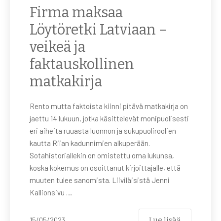
Firma maksaa
Löytöretki Latviaan –
veikeä ja
faktauskollinen
matkakirja
Rento mutta faktoista kiinni pitävä matkakirja on
jaettu 14 lukuun, jotka käsittelevät monipuolisesti
eri aiheita ruuasta luonnon ja sukupuoliroolien
kautta Riian kadunnimien alkuperään.
Sotahistoriallekin on omistettu oma lukunsa,
koska kokemus on osoittanut kirjoittajalle, että
muuten tulee sanomista. Liiviläisistä Jenni
Kallionsivu …
Lue lisää
15/05/2023