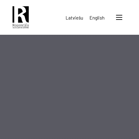
Rozentāls-
Latviešu
English
seura
ry.