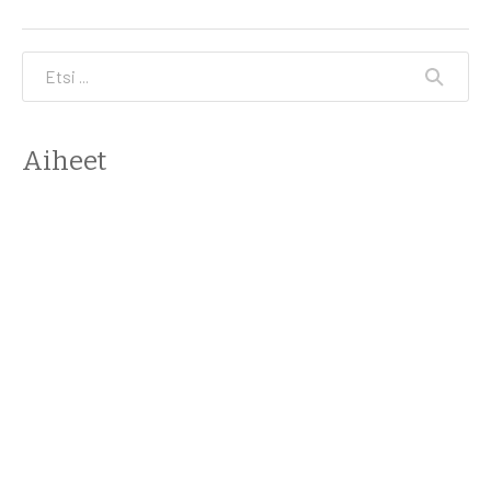
Etsi
Aiheet
Ajankohtaista, Latvia tänään
(14)
Etusivun jutut
(89)
Historia ja perinne
(58)
Kieli ja kulttuuri
(121)
Matkailu
(36)
Muut aiheet
(30)