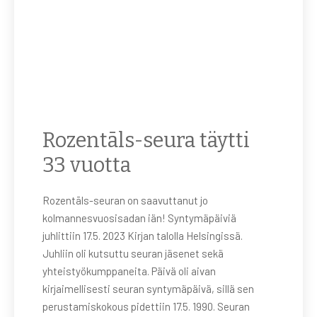
Rozentāls-seura täytti
33 vuotta
Rozentāls-seuran on saavuttanut jo
kolmannesvuosisadan iän! Syntymäpäiviä
juhlittiin 17.5. 2023 Kirjan talolla Helsingissä.
Juhliin oli kutsuttu seuran jäsenet sekä
yhteistyökumppaneita. Päivä oli aivan
kirjaimellisesti seuran syntymäpäivä, sillä sen
perustamiskokous pidettiin 17.5. 1990. Seuran