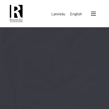
Rozentāls-
Latviešu
English
seura
ry.