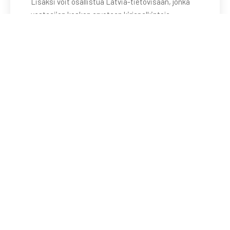
Lisäksi voit osallistua Latvia-tietovisaan, jonka
vastaajien kesken arvotaan kirjapalkintoja.
Osastolla mukana Rozentāls-seura, Latvian
Suomen-suurlähetystö sekä Latvian Literature -
kirjallisuusvientiorganisaatio. Messujen kotisivut
löytyvät tästä linkistä. Latvia-aiheisen ohjelman
löydät kätevästi …
Lue lisää
01/10/2024