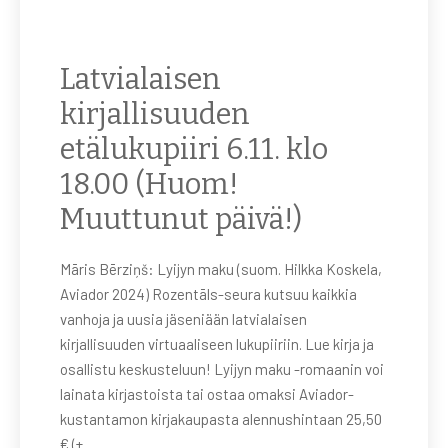
Latvialaisen
kirjallisuuden
etälukupiiri 6.11. klo
18.00 (Huom!
Muuttunut päivä!)
Māris Bērziņš: Lyijyn maku (suom. Hilkka Koskela,
Aviador 2024) Rozentāls-seura kutsuu kaikkia
vanhoja ja uusia jäseniään latvialaisen
kirjallisuuden virtuaaliseen lukupiiriin. Lue kirja ja
osallistu keskusteluun! Lyijyn maku -romaanin voi
lainata kirjastoista tai ostaa omaksi Aviador-
kustantamon kirjakaupasta alennushintaan 25,50
€ (+ …