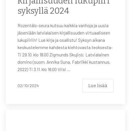
kirjallisuuden lukupiiri
syksyllä 2024
Rozentāls-seura kutsuu kaikkia vanhoja ja uusia
jäseniään latvialaisen kirjallisuuden virtuaaliseen
lukupiiriin! Lue kirja ja osallistu! Syksyn aikana
keskustelemme kahdesta kiehtovasta teoksesta:
Ti 29.10. klo 18.00 Zigmunds Skujiņš: Latvialainen
domino (suom. Annika Suna, Fabriikki kustannus,
2022) Ti 3.11. klo 18.00 Viisi …
Lue lisää
02/10/2024