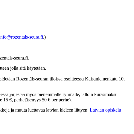
info@rozentals-seura.fi
.)
zentals-seura.fi.
teen jolla sitä käytetään.
i pidetään Rozentāls-seuran tiloissa osoitteessa Kaisaniemenkatu 10,
ivoessa järjestää myös pienemmälle ryhmälle, tällöin kurssimaksu
e 15 €, perhejäsenyys 50 € per perhe).
kkejä ja muuta luettavaa latvian kieleen liittyen:
Latvian opiskelu