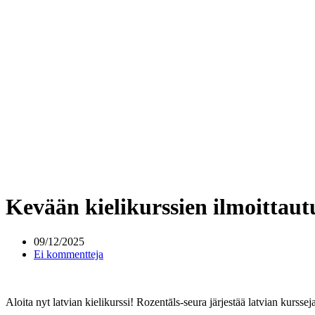
Kevään kielikurssien ilmoittau
09/12/2025
Ei kommentteja
Aloita nyt latvian kielikurssi! Rozentāls-seura järjestää latvian kurssej