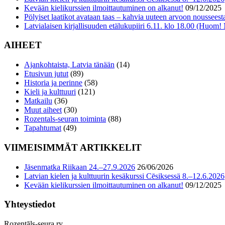
Kevään kielikurssien ilmoittautuminen on alkanut!
09/12/2025
Pölyiset laatikot avataan taas – kahvia uuteen arvoon nousseesta
Latvialaisen kirjallisuuden etälukupiiri 6.11. klo 18.00 (Huom!
AIHEET
Ajankohtaista, Latvia tänään
(14)
Etusivun jutut
(89)
Historia ja perinne
(58)
Kieli ja kulttuuri
(121)
Matkailu
(36)
Muut aiheet
(30)
Rozentals-seuran toiminta
(88)
Tapahtumat
(49)
VIIMEISIMMÄT ARTIKKELIT
Jäsenmatka Riikaan 24.–27.9.2026
26/06/2026
Latvian kielen ja kulttuurin kesäkurssi Cēsiksessä 8.–12.6.2026
Kevään kielikurssien ilmoittautuminen on alkanut!
09/12/2025
Yhteystiedot
Rozentāls-seura ry.