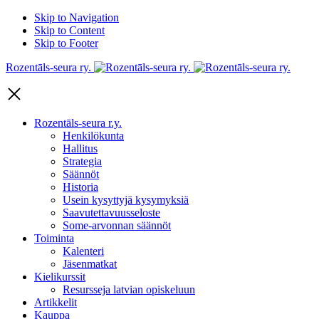
Skip to Navigation
Skip to Content
Skip to Footer
Rozentāls-seura ry.
Rozentāls-seura r.y.
Henkilökunta
Hallitus
Strategia
Säännöt
Historia
Usein kysyttyjä kysymyksiä
Saavutettavuusseloste
Some-arvonnan säännöt
Toiminta
Kalenteri
Jäsenmatkat
Kielikurssit
Resursseja latvian opiskeluun
Artikkelit
Kauppa