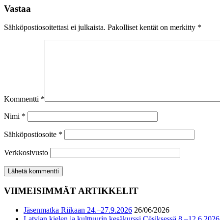
Vastaa
Sähköpostiosoitettasi ei julkaista.
Pakolliset kentät on merkitty
*
Kommentti
*
Nimi
*
Sähköpostiosoite
*
Verkkosivusto
VIIMEISIMMÄT ARTIKKELIT
Jäsenmatka Riikaan 24.–27.9.2026
26/06/2026
Latvian kielen ja kulttuurin kesäkurssi Cēsiksessä 8.–12.6.2026