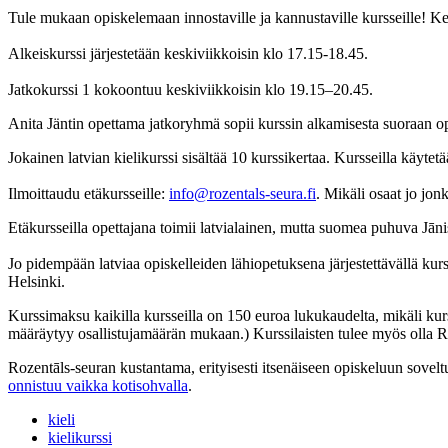
Tule mukaan opiskelemaan innostaville ja kannustaville kursseille! K
Alkeiskurssi järjestetään keskiviikkoisin klo 17.15-18.45.
Jatkokurssi 1 kokoontuu keskiviikkoisin klo 19.15–20.45.
Anita Jäntin opettama jatkoryhmä sopii kurssin alkamisesta suoraan ope
Jokainen latvian kielikurssi sisältää 10 kurssikertaa. Kursseilla käytet
Ilmoittaudu etäkursseille:
info@rozentals-seura.fi
. Mikäli osaat jo jonk
Etäkursseilla opettajana toimii latvialainen, mutta suomea puhuva Jānis 
Jo pidempään latviaa opiskelleiden lähiopetuksena järjestettävällä kur
Helsinki.
Kurssimaksu kaikilla kursseilla on 150 euroa lukukaudelta, mikäli kurs
määräytyy osallistujamäärän mukaan.) Kurssilaisten tulee myös olla Ro
Rozentāls-seuran kustantama, erityisesti itsenäiseen opiskeluun sovel
onnistuu vaikka kotisohvalla
.
kieli
kielikurssi