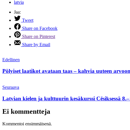
latvia
Jaa:
Tweet
Share on Facebook
Share on Pinterest
Share by Email
Edellinen
Pölyiset laatikot avataan taas – kahvia uuteen arvoon
Seuraava
Latvian kielen ja kulttuurin kesäkurssi Cēsiksessä 8.
Ei kommentteja
Kommentoi ensimmäisenä.