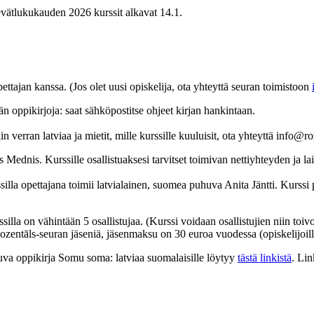
evätlukukauden 2026 kurssit alkavat 14.1.
ttajan kanssa. (Jos olet uusi opiskelija, ota yhteyttä seuran toimistoon
ään oppikirjoja: saat sähköpostitse ohjeet kirjan hankintaan.
in verran latviaa ja mietit, mille kurssille kuuluisit, ota yhteyttä info@ro
Mednis. Kurssille osallistuaksesi tarvitset toimivan nettiyhteyden ja lait
ssilla opettajana toimii latvialainen, suomea puhuva Anita Jäntti. Kurss
silla on vähintään 5 osallistujaa. (Kurssi voidaan osallistujien niin to
zentāls-seuran jäseniä, jäsenmaksu on 30 euroa vuodessa (opiskelijoill
tuva oppikirja Somu soma: latviaa suomalaisille löytyy
tästä linkistä
. Lin