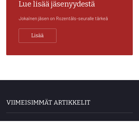
Lue lisää jäsenyydestä
Jokainen jäsen on Rozentāls-seuralle tärkeä
Lisää
VIIMEISIMMÄT ARTIKKELIT
Jäsenmatka Riikaan 24.–27.9.2026
26/06/2026