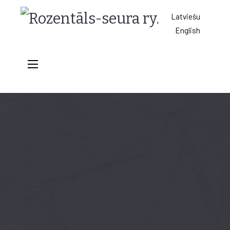
Rozentāls-
Latviešu
English
seura
ry.