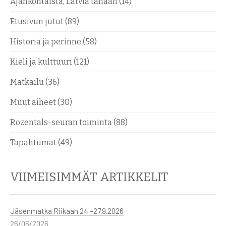
Ajankohtaista, Latvia tänään
(14)
Etusivun jutut
(89)
Historia ja perinne
(58)
Kieli ja kulttuuri
(121)
Matkailu
(36)
Muut aiheet
(30)
Rozentals-seuran toiminta
(88)
Tapahtumat
(49)
VIIMEISIMMÄT ARTIKKELIT
Jäsenmatka Riikaan 24.–27.9.2026
26/06/2026