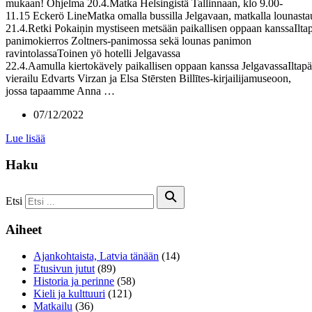
mukaan! Ohjelma 20.4.Matka Helsingistä Tallinnaan, klo 9.00-
11.15 Eckerö LineMatka omalla bussilla Jelgavaan, matkalla lounasta
21.4.Retki Pokaiņin mystiseen metsään paikallisen oppaan kanssaIltap
panimokierros Zoltners-panimossa sekä lounas panimon
ravintolassaToinen yö hotelli Jelgavassa
22.4.Aamulla kiertokävely paikallisen oppaan kanssa JelgavassaIltapä
vierailu Edvarts Virzan ja Elsa Stērsten Billītes-kirjailijamuseoon,
jossa tapaamme Anna …
07/12/2022
Lue lisää
Haku
Etsi
Aiheet
Ajankohtaista, Latvia tänään
(14)
Etusivun jutut
(89)
Historia ja perinne
(58)
Kieli ja kulttuuri
(121)
Matkailu
(36)