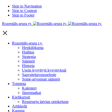
Skip to Navigation
Skip to Content
Skip to Footer
Rozentāls-seura ry.
Rozentāls-seura r.y.
Henkilökunta
Hallitus
Strategia
Säännöt
Historia
Usein kysyttyjä kysymyksiä
Saavutettavuusseloste
Some-arvonnan säännöt
Toiminta
Kalenteri
Jäsenmatkat
Kielikurssit
Resursseja latvian opiskeluun
Artikkelit
Kauppa