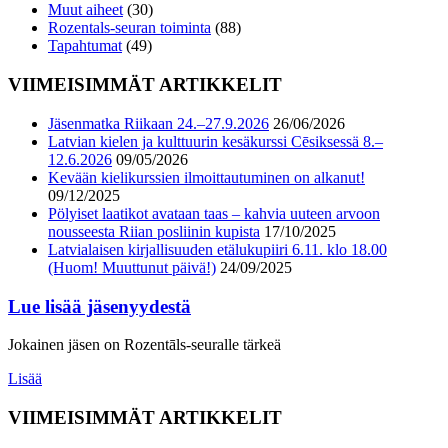
Muut aiheet
(30)
Rozentals-seuran toiminta
(88)
Tapahtumat
(49)
VIIMEISIMMÄT ARTIKKELIT
Jäsenmatka Riikaan 24.–27.9.2026
26/06/2026
Latvian kielen ja kulttuurin kesäkurssi Cēsiksessä 8.–
12.6.2026
09/05/2026
Kevään kielikurssien ilmoittautuminen on alkanut!
09/12/2025
Pölyiset laatikot avataan taas – kahvia uuteen arvoon
nousseesta Riian posliinin kupista
17/10/2025
Latvialaisen kirjallisuuden etälukupiiri 6.11. klo 18.00
(Huom! Muuttunut päivä!)
24/09/2025
Lue lisää jäsenyydestä
Jokainen jäsen on Rozentāls-seuralle tärkeä
Lisää
VIIMEISIMMÄT ARTIKKELIT