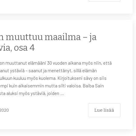
n muuttuu maailma – ja
via, osa 4
 on muuttanut elämääni 30 vuoden aikana myös niin, että
anut ystäviä – saanut ja menettänyt, sillä elämän
ulkuun kuuluu myös kuolema. Kirjoitukseni sävy on siis
pi kuin aikaisemmin mutta silti valoisa. Baiba Sain
ta aluksi myös ystäviä, joiden …
Lue lisää
2020