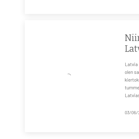
Nii
Lat
Latvia
olen sa
kiertok
tummem
Latvias
03/06/