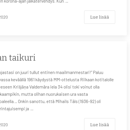
en korona-ajan jalkatervehdys. Kun …
Lue lisää
2020
an taikuri
pojastasi on juuri tullut entinen maailmanmestari!” Paluu
assa keväällä 1961 käydystä MM-ottelusta Riikaan kotitalolle
eseen Krišjāņa Valdemāra iela 34 olisi toki voinut olla
kaampikin, mutta olihan nuorukaisen ura vasta
paleella… Onkin sanottu, että Mihails Tāls (1936-92) oli
intajuisempi ja …
Lue lisää
2020