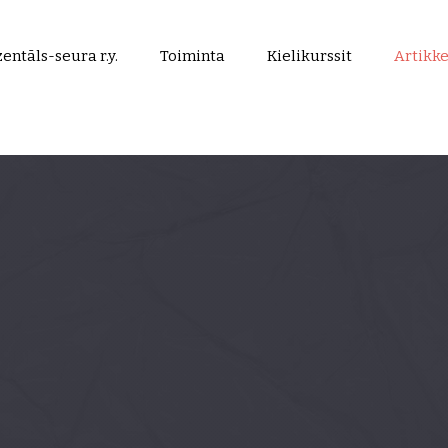
entāls-seura r.y.
Toiminta
Kielikurssit
Artikke