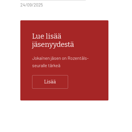
24/09/2025
Lue lisää
jäsenyydestä
Jokainen jäsen on Rozentāls-
seuralle tärkeä
Lisää