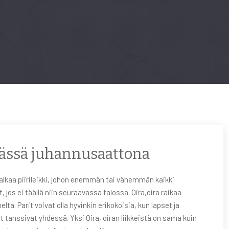
ässä juhannusaattona
alkaa piirileikki, johon enemmän tai vähemmän kaikki
ät, jos ei täällä niin seuraavassa talossa. Oira,oira raikaa
elta. Parit voivat olla hyvinkin erikokoisia, kun lapset ja
t tanssivat yhdessä. Yksi Oira, oiran liikkeistä on sama kuin