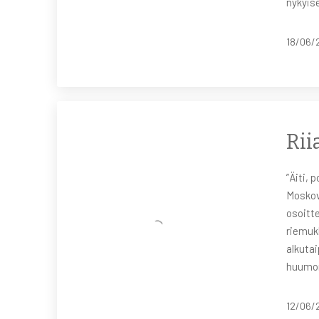
nykyis
18/06/
Rii
”Äiti, 
Moskov
osoitte
riemuk
alkutai
huumor
12/06/