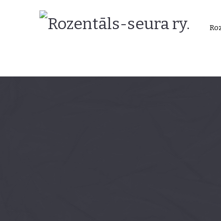
Rozentāls-
Roz
seura
ry.