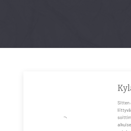
Kyl
Sitten 
liittyv
soittim
aikuise