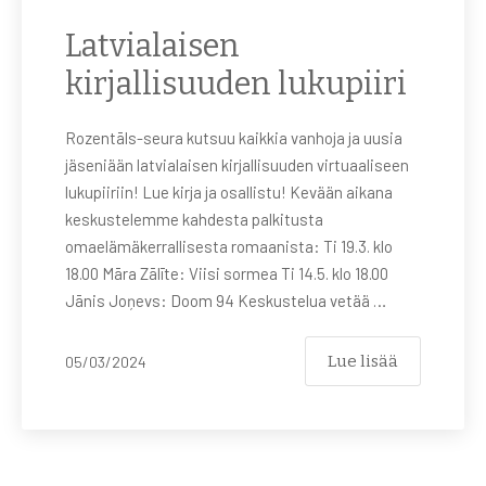
Latvialaisen
kirjallisuuden lukupiiri
Rozentāls-seura kutsuu kaikkia vanhoja ja uusia
jäseniään latvialaisen kirjallisuuden virtuaaliseen
lukupiiriin! Lue kirja ja osallistu! Kevään aikana
keskustelemme kahdesta palkitusta
omaelämäkerrallisesta romaanista: Ti 19.3. klo
18.00 Māra Zālīte: Viisi sormea Ti 14.5. klo 18.00
Jānis Joņevs: Doom 94 Keskustelua vetää …
Lue lisää
05/03/2024