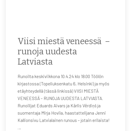
Viisi miestä veneessä –
runoja uudesta
Latviasta
Runoilta keskiviikkona 10.4.24 klo 18.00 Töölön
kirjastossa (Topeliuksenkatu 6, Helsinki) ja myös
etäyhteydellä (tässä linkissä) VIISI MIESTÄ
VENEESSÄ – RUNOJA UUDESTA LATVIASTA.
Runoilijat Eduards Aivars ja Kārlis Vērdiņš ja
suomentaja Mirja Hovila, haastattelijana Jenni
Kallionsivu Latvialainen runous – jotain erilaista!
…