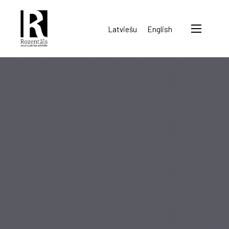
Rozentāls-
Latviešu
English
seura
ry.