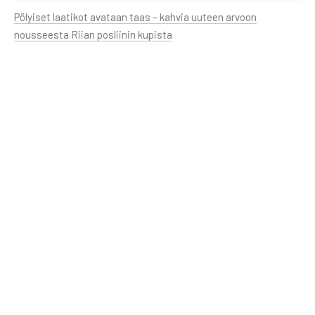
Pölyiset laatikot avataan taas – kahvia uuteen arvoon
nousseesta Riian posliinin kupista
17/10/2025
Latvialaisen kirjallisuuden etälukupiiri 6.11. klo 18.00 (Huom!
Muuttunut päivä!)
24/09/2025
Lue lisää jäsenyydestä
Jokainen jäsen on Rozentāls-seuralle tärkeä
Lisää