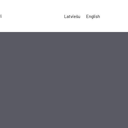
i
Latviešu
English