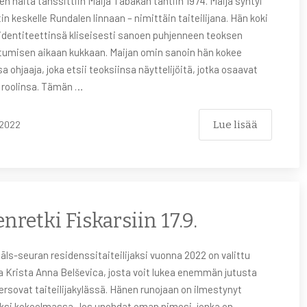
n häitä tanssittiin Maija Tabakan tahtiin 1974. Maija syntyi
n keskelle Rundalen linnaan – nimittäin taiteilijana. Hän koki
identiteettinsä kliseisesti sanoen puhjenneen teoksen
tumisen aikaan kukkaan. Maijan omin sanoin hän kokee
a ohjaaja, joka etsii teoksiinsa näyttelijöitä, jotka osaavat
 roolinsa. Tämän …
Lue lisää
2022
enretki Fiskarsiin 17.9.
ls-seuran residenssitaiteilijaksi vuonna 2022 on valittu
ja Krista Anna Belševica, josta voit lukea enemmän jutusta
ersovat taiteilijakylässä. Hänen runojaan on ilmestynyt
si kokoelmassa Jos unohdat oman nimesi, jonka on