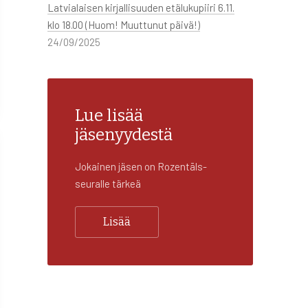
Latvialaisen kirjallisuuden etälukupiiri 6.11.
klo 18.00 (Huom! Muuttunut päivä!)
24/09/2025
Lue lisää
jäsenyydestä
Jokainen jäsen on Rozentāls-
seuralle tärkeä
Lisää