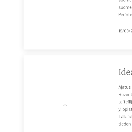
suoment
Perint
19/08/
Ide
Ajatus 
Rozent
taiteil
yliopis
Tällai
tiedon