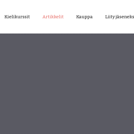
Kielikurssit
Artikkelit
Kauppa
Liity jäseneks