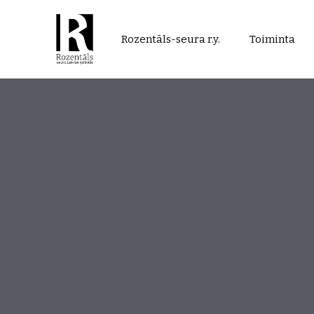
Rozentāls-
Rozentāls-seura r.y.
Toiminta
seura
ry.