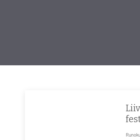
Lii
fes
Runoku