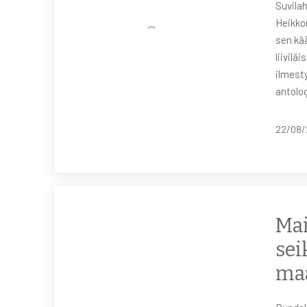
Suvilah
Heikkon
sen kä
liivilä
ilmest
antolo
22/08/
Mai
sei
ma