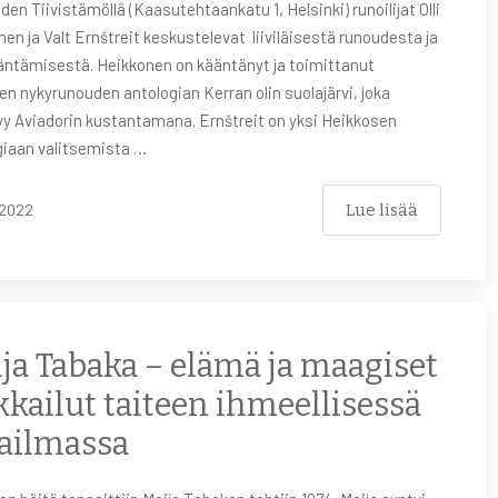
den Tiivistämöllä (Kaasutehtaankatu 1, Helsinki) runoilijat Olli
en ja Valt Ernštreit keskustelevat liiviläisestä runoudesta ja
äntämisestä. Heikkonen on kääntänyt ja toimittanut
isen nykyrunouden antologian Kerran olin suolajärvi, joka
yy Aviadorin kustantamana. Ernštreit on yksi Heikkosen
giaan valitsemista …
Lue lisää
2022
ja Tabaka – elämä ja maagiset
kkailut taiteen ihmeellisessä
ailmassa