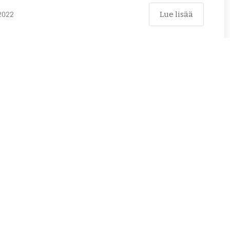
Lue lisää
2022
Yhteystiedot
Rozentāls-seura ry.
Kaisaniemenkatu 10, 7 krs.
00100 Helsinki
info@rozentals-seura.fi