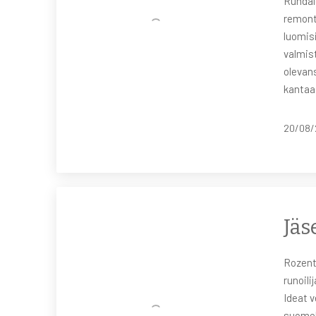
Rundale
remonti
luomis
valmis
olevans
kantaa
20/08/
Jäs
Rozentā
runoili
Ideat v
suomek