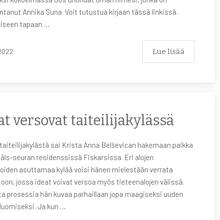
anut Annika Suna. Voit tutustua kirjaan tässä linkissä.
eiseen tapaan …
Lue lisää
2022
at versovat taiteilijakylässä
taiteilijakylästä sai Krista Anna Belševican hakemaan paikka
āls-seuran residenssissä Fiskarsissa. Eri alojen
ijoiden asuttamaa kylää voisi hänen mielestään verrata
toon, jossa ideat voivat versoa myös tieteenalojen välissä.
sta prosessia hän kuvaa parhaillaan jopa maagiseksi uuden
 luomiseksi. Ja kun …