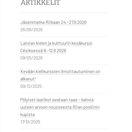
ARTIKKELIT
Jäsenmatka Riikaan 24.–27.9.2026
26/06/2026
Latvian kielen ja kulttuurin kesäkurssi
Cēsiksessä 8.–12.6.2026
09/05/2026
Kevään kielikurssien ilmoittautuminen on
alkanut!
09/12/2025
Pölyiset laatikot avataan taas – kahvia
uuteen arvoon nousseesta Riian posliinin
kupista
17/10/2025