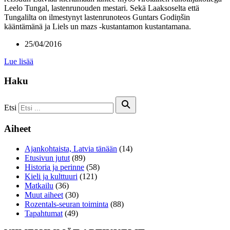
Leelo Tungal, lastenrunouden mestari. Sekä Laaksoselta että
Tungalilta on ilmestynyt lastenrunoteos Guntars Godiņšin
kääntämänä ja Liels un mazs -kustantamon kustantamana.
25/04/2016
Lue lisää
Haku
Etsi
Aiheet
Ajankohtaista, Latvia tänään
(14)
Etusivun jutut
(89)
Historia ja perinne
(58)
Kieli ja kulttuuri
(121)
Matkailu
(36)
Muut aiheet
(30)
Rozentals-seuran toiminta
(88)
Tapahtumat
(49)