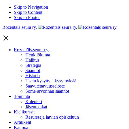
Skip to Navigation
Skip to Content
Skip to Footer
Rozentāls-seura ry.
Rozentāls-seura r.y.
Henkilökunta
Hallitus
Strategia
Säännöt
Historia
Usein kysyttyjä kysymyksiä
Saavutettavuusseloste
Some-arvonnan säännöt
Toiminta
Kalenteri
Jäsenmatkat
Kielikurssit
Resursseja latvian opiskeluun
Artikkelit
Kauppa