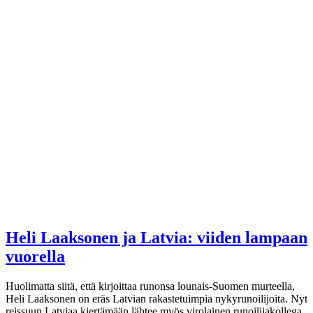
Heli Laaksonen ja Latvia: viiden lampaan
vuorella
Huolimatta siitä, että kirjoittaa runonsa lounais-Suomen murteella,
Heli Laaksonen on eräs Latvian rakastetuimpia nykyrunoilijoita. Nyt
reissuun Latviaa kiertämään lähtee myös virolainen runoilijakollega