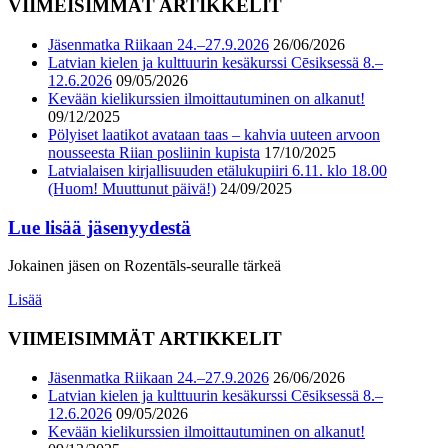
VIIMEISIMMÄT ARTIKKELIT
Jäsenmatka Riikaan 24.–27.9.2026
26/06/2026
Latvian kielen ja kulttuurin kesäkurssi Cēsiksessä 8.–
12.6.2026
09/05/2026
Kevään kielikurssien ilmoittautuminen on alkanut!
09/12/2025
Pölyiset laatikot avataan taas – kahvia uuteen arvoon
nousseesta Riian posliinin kupista
17/10/2025
Latvialaisen kirjallisuuden etälukupiiri 6.11. klo 18.00
(Huom! Muuttunut päivä!)
24/09/2025
Lue lisää jäsenyydestä
Jokainen jäsen on Rozentāls-seuralle tärkeä
Lisää
VIIMEISIMMÄT ARTIKKELIT
Jäsenmatka Riikaan 24.–27.9.2026
26/06/2026
Latvian kielen ja kulttuurin kesäkurssi Cēsiksessä 8.–
12.6.2026
09/05/2026
Kevään kielikurssien ilmoittautuminen on alkanut!