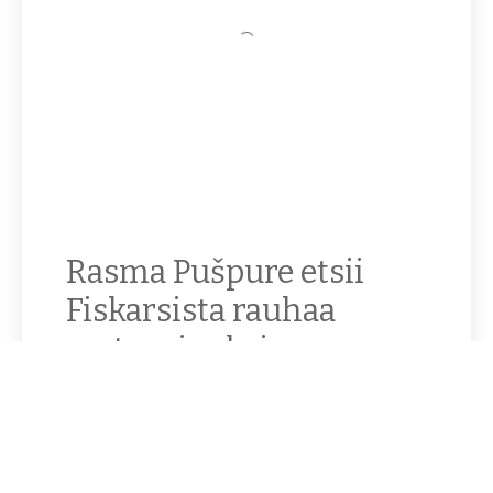
Rasma Pušpure etsii
Fiskarsista rauhaa
vastapainoksi
kaupungin
hektisyydelle
– En tiedä juuri mitään Suomesta, sanoo Fiskarsin