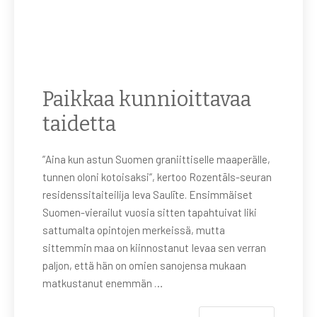
Paikkaa kunnioittavaa
taidetta
”Aina kun astun Suomen graniittiselle maaperälle,
tunnen oloni kotoisaksi”, kertoo Rozentāls-seuran
residenssitaiteilija Ieva Saulīte. Ensimmäiset
Suomen-vierailut vuosia sitten tapahtuivat liki
sattumalta opintojen merkeissä, mutta
sittemmin maa on kiinnostanut Ievaa sen verran
paljon, että hän on omien sanojensa mukaan
matkustanut enemmän …