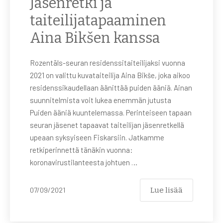
Jäsenretki ja
taiteilijatapaaminen
Aina Bikšen kanssa
Rozentāls-seuran residenssitaiteilijaksi vuonna
2021 on valittu kuvataiteilija Aina Bikše, joka aikoo
residenssikaudellaan äänittää puiden ääniä. Ainan
suunnitelmista voit lukea enemmän jutusta
Puiden ääniä kuuntelemassa. Perinteiseen tapaan
seuran jäsenet tapaavat taiteilijan jäsenretkellä
upeaan syksyiseen Fiskarsiin. Jatkamme
retkiperinnettä tänäkin vuonna:
koronavirustilanteesta johtuen …
Lue lisää
07/09/2021