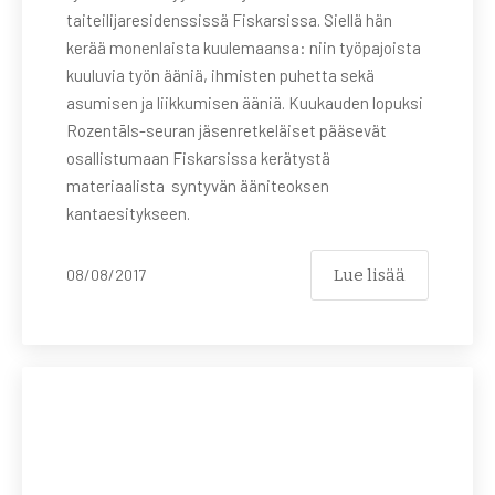
taiteilijaresidenssissä Fiskarsissa. Siellä hän
kerää monenlaista kuulemaansa: niin työpajoista
kuuluvia työn ääniä, ihmisten puhetta sekä
asumisen ja liikkumisen ääniä. Kuukauden lopuksi
Rozentāls-seuran jäsenretkeläiset pääsevät
osallistumaan Fiskarsissa kerätystä
materiaalista syntyvän ääniteoksen
kantaesitykseen.
Lue lisää
08/08/2017