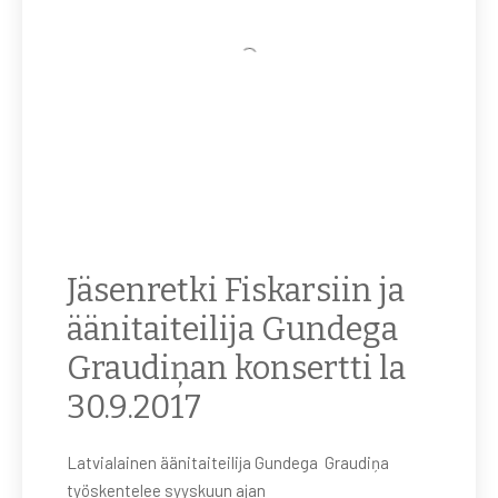
Jäsenretki Fiskarsiin ja
äänitaiteilija Gundega
Graudiņan konsertti la
30.9.2017
Latvialainen äänitaiteilija Gundega Graudiņa
työskentelee syyskuun ajan