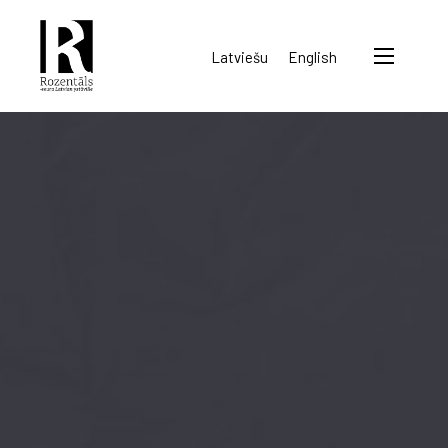
Rozentāls-
Latviešu
English
seura
ry.