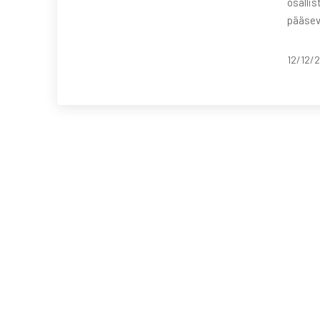
osallis
pääsevä
12/12/2