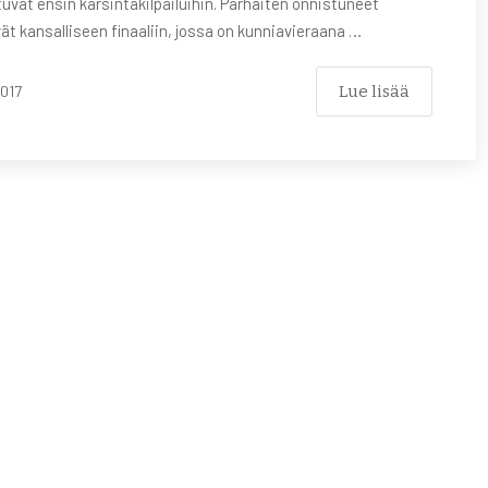
tuvat ensin karsintakilpailuihin. Parhaiten onnistuneet
t kansalliseen finaaliin, jossa on kunniavieraana …
Lue lisää
017