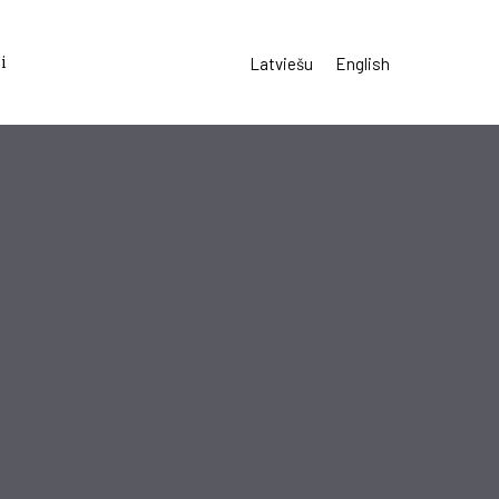
i
Latviešu
English