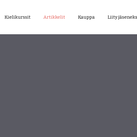
Kielikurssit
Artikkelit
Kauppa
Liity jäseneks