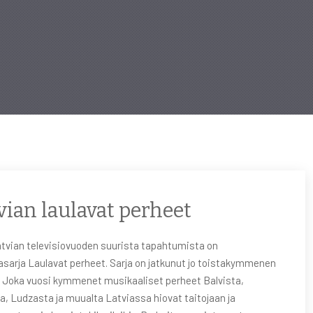
vian laulavat perheet
atvian televisiovuoden suurista tapahtumista on
asarja Laulavat perheet. Sarja on jatkunut jo toistakymmenen
. Joka vuosi kymmenet musikaaliset perheet Balvista,
a, Ludzasta ja muualta Latviassa hiovat taitojaan ja