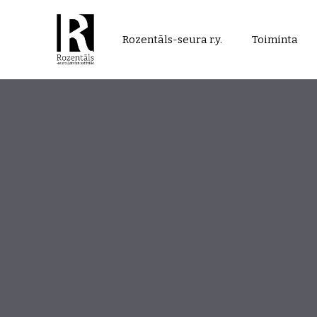
Rozentāls-
Rozentāls-seura r.y.
Toiminta
seura
ry.