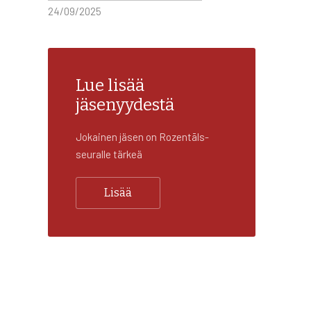
24/09/2025
Lue lisää
jäsenyydestä
Jokainen jäsen on Rozentāls-
seuralle tärkeä
Lisää