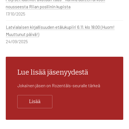
nousseesta Riian posliinin kupista
17/10/2025
Latvialaisen kirjallisuuden etälukupiiri 6.11. klo 18.00 (Huom!
Muuttunut päivä!)
24/09/2025
Lue lisää jäsenyydestä
Jokainen jäsen on Rozentāls-seuralle tärkeä
Lisää