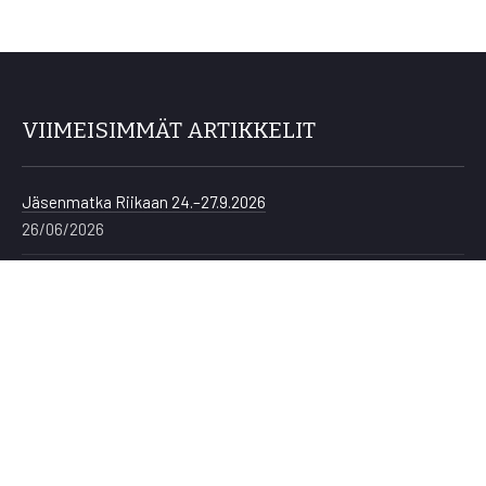
VIIMEISIMMÄT ARTIKKELIT
Jäsenmatka Riikaan 24.–27.9.2026
26/06/2026
Latvian kielen ja kulttuurin kesäkurssi Cēsiksessä 8.–
12.6.2026
09/05/2026
Kevään kielikurssien ilmoittautuminen on alkanut!
09/12/2025
Yhteystiedot