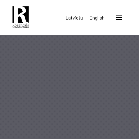
Rozentāls-
Latviešu
English
seura
ry.