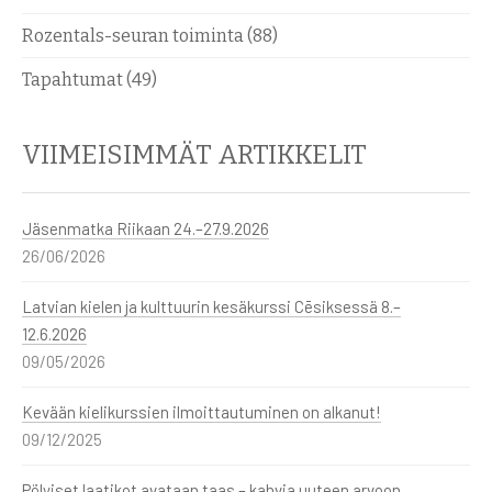
Rozentals-seuran toiminta
(88)
Tapahtumat
(49)
VIIMEISIMMÄT ARTIKKELIT
Jäsenmatka Riikaan 24.–27.9.2026
26/06/2026
Latvian kielen ja kulttuurin kesäkurssi Cēsiksessä 8.–
12.6.2026
09/05/2026
Kevään kielikurssien ilmoittautuminen on alkanut!
09/12/2025
Pölyiset laatikot avataan taas – kahvia uuteen arvoon