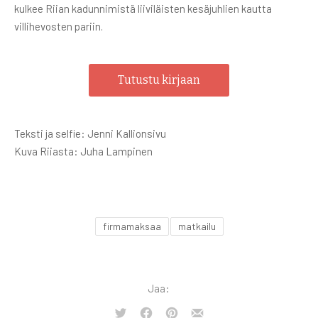
kulkee Riian kadunnimistä liiviläisten kesäjuhlien kautta
villihevosten pariin.
Tutustu kirjaan
Teksti ja selfie: Jenni Kallionsivu
Kuva Riiasta: Juha Lampinen
firmamaksaa
matkailu
Jaa:
Tweet
Share
Share
Share