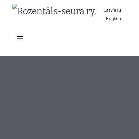
Rozentāls-
Latviešu
English
seura
ry.