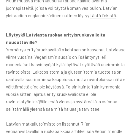
Muun muassa Riian kaupunki tarjoaa kaikille avoimia
juomapisteitä, joissa voi täyttää oman vesipullon. Latvian
yleisradion englanninkielinen uutinen löytyy
tästä linkistä
.
Löytyykö Latviasta ruokaa erityisruokavalioita
noudattaville?
Ymmärrys erityisruokavalioita kohtaan on kasvanut Latviassa
viime vuosina. Veganismin suosio on lisääntynyt, eli
monenlaiset kasvissyöjät kyllä löytävät syötävää useimmista
ravintoloista. Laktoosittomia ja gluteenittomia tuotteita on
saatavilla suurimmissa kaupoissa, mutta ravintoloissa niitä ei
välttämättä aina ole käytössä. Toisin kuin joitain kymmeniä
vuosia sitten, ajatus erityisruokavaliosta ei ole
ravintolatyöntekijöille enää vieras ja pyytämällä ja asiansa
selittämällä yleensä saa mitä haluaa ja tarvitsee.
Latvian matkailutoimisto on listannut Riian
vegaaniystävällisiä ruokapaikkoja artikkelissa
Vegan friendly