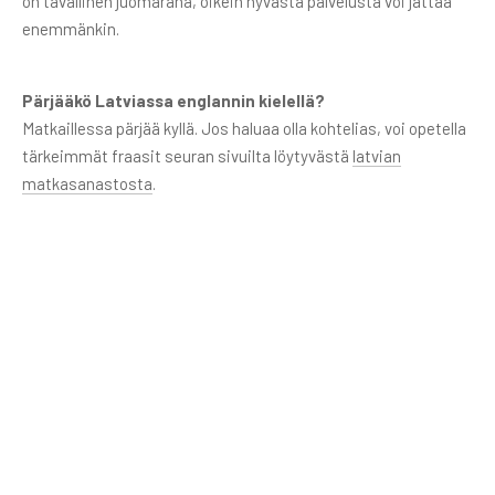
on tavallinen juomaraha, oikein hyvästä palvelusta voi jättää
enemmänkin.
Pärjääkö Latviassa englannin kielellä?
Matkaillessa pärjää kyllä. Jos haluaa olla kohtelias, voi opetella
tärkeimmät fraasit seuran sivuilta löytyvästä
latvian
matkasanastosta
.