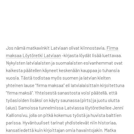
Jos nämä matkavinkit Latviaan olivat kiinnostavia,
Firma
maksaa Löytöretki Latviaan
-kirjasta löydät lisää luettavaa.
Nykyisten latvialaisten ja suomalaisten esivanhemmat ovat
kaikesta päätellen käyneet keskenään kauppaa jo tuhansia
vuosia. Tästä todistaa myös suomen ja latvian kielten
yhteinen lause ”firma maksaa” eli latvialaisittain kirjoitettuna
”firma maksā”. Yhteisestä sanastosta voisi päätellä, että
työasioiden lisäksi on käyty saunassa (pirts) ja juotu olutta
(alus). Samoissa tunnelmissa Latviassa löytöretkeilee Jenni
Kallionsivu, jolla on pitkä kokemus työstä ja huvista balttien
parissa. Hyväntuuliset tarinat yhdistelevät niin historiaa,
kansatiedettä kuin kirjoittajan omia havaintojakin. Matka