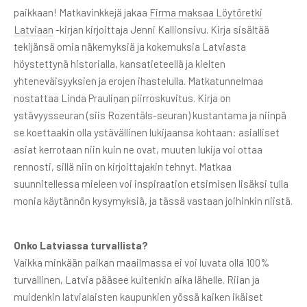
paikkaan! Matkavinkkejä jakaa
Firma maksaa Löytöretki
Latviaan
-kirjan kirjoittaja Jenni Kallionsivu. Kirja sisältää
tekijänsä omia näkemyksiä ja kokemuksia Latviasta
höystettynä historialla, kansatieteellä ja kielten
yhteneväisyyksien ja erojen ihastelulla. Matkatunnelmaa
nostattaa Linda Prauliņan piirroskuvitus. Kirja on
ystävyysseuran (siis Rozentāls-seuran) kustantama ja niinpä
se koettaakin olla ystävällinen lukijaansa kohtaan: asialliset
asiat kerrotaan niin kuin ne ovat, muuten lukija voi ottaa
rennosti, sillä niin on kirjoittajakin tehnyt. Matkaa
suunnitellessa mieleen voi inspiraation etsimisen lisäksi tulla
monia käytännön kysymyksiä, ja tässä vastaan joihinkin niistä.
Onko Latviassa turvallista?
Vaikka minkään paikan maailmassa ei voi luvata olla 100%
turvallinen, Latvia pääsee kuitenkin aika lähelle. Riian ja
muidenkin latvialaisten kaupunkien yössä kaiken ikäiset