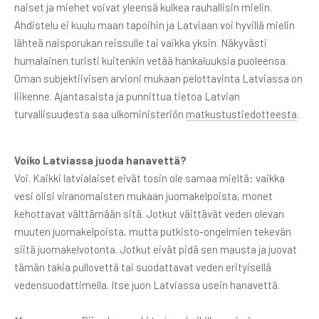
naiset ja miehet voivat yleensä kulkea rauhallisin mielin.
Ahdistelu ei kuulu maan tapoihin ja Latviaan voi hyvillä mielin
lähteä naisporukan reissulle tai vaikka yksin. Näkyvästi
humalainen turisti kuitenkin vetää hankaluuksia puoleensa.
Oman subjektiivisen arvioni mukaan pelottavinta Latviassa on
liikenne. Ajantasaista ja punnittua tietoa Latvian
turvallisuudesta saa ulkoministeriön
matkustustiedotteesta
.
Voiko Latviassa juoda hanavettä?
Voi. Kaikki latvialaiset eivät tosin ole samaa mieltä: vaikka
vesi olisi viranomaisten mukaan juomakelpoista, monet
kehottavat välttämään sitä. Jotkut väittävät veden olevan
muuten juomakelpoista, mutta putkisto-ongelmien tekevän
siitä juomakelvotonta. Jotkut eivät pidä sen mausta ja juovat
tämän takia pullovettä tai suodattavat veden erityisellä
vedensuodattimella. Itse juon Latviassa usein hanavettä.