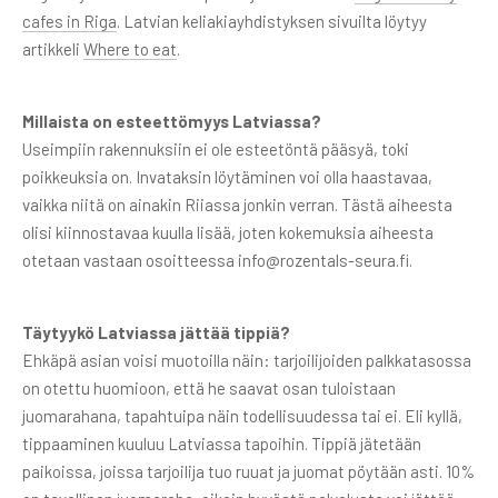
cafes in Riga
. Latvian keliakiayhdistyksen sivuilta löytyy
artikkeli
Where to eat
.
Millaista on esteettömyys Latviassa?
Useimpiin rakennuksiin ei ole esteetöntä pääsyä, toki
poikkeuksia on. Invataksin löytäminen voi olla haastavaa,
vaikka niitä on ainakin Riiassa jonkin verran. Tästä aiheesta
olisi kiinnostavaa kuulla lisää, joten kokemuksia aiheesta
otetaan vastaan osoitteessa info@rozentals-seura.fi.
Täytyykö Latviassa jättää tippiä?
Ehkäpä asian voisi muotoilla näin: tarjoilijoiden palkkatasossa
on otettu huomioon, että he saavat osan tuloistaan
juomarahana, tapahtuipa näin todellisuudessa tai ei. Eli kyllä,
tippaaminen kuuluu Latviassa tapoihin. Tippiä jätetään
paikoissa, joissa tarjoilija tuo ruuat ja juomat pöytään asti. 10%