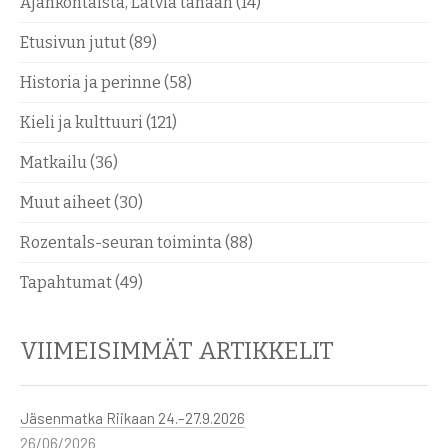
Ajankohtaista, Latvia tänään
(14)
Etusivun jutut
(89)
Historia ja perinne
(58)
Kieli ja kulttuuri
(121)
Matkailu
(36)
Muut aiheet
(30)
Rozentals-seuran toiminta
(88)
Tapahtumat
(49)
VIIMEISIMMÄT ARTIKKELIT
Jäsenmatka Riikaan 24.–27.9.2026
26/06/2026