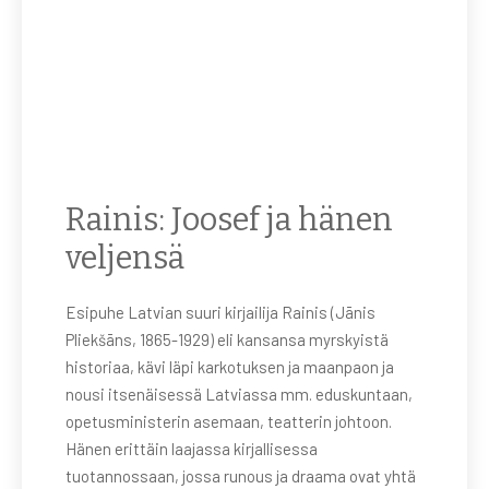
Rainis: Joosef ja hänen
veljensä
Esipuhe Latvian suuri kirjailija Rainis (Jānis
Pliekšāns, 1865-1929) eli kansansa myrskyistä
historiaa, kävi läpi karkotuksen ja maanpaon ja
nousi itsenäisessä Latviassa mm. eduskuntaan,
opetusministerin asemaan, teatterin johtoon.
Hänen erittäin laajassa kirjallisessa
tuotannossaan, jossa runous ja draama ovat yhtä