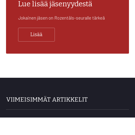
Lue lisää jäsenyydestä
Jokainen jäsen on Rozentāls-seuralle tärkeä
Lisää
VIIMEISIMMÄT ARTIKKELIT
Jäsenmatka Riikaan 24.–27.9.2026
26/06/2026