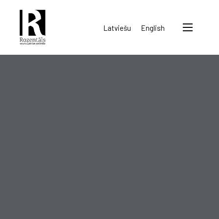
Rozentāls-
Latviešu
English
seura
ry.