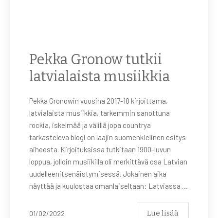
Pekka Gronow tutkii
latvialaista musiikkia
Pekka Gronowin vuosina 2017-18 kirjoittama,
latvialaista musiikkia, tarkemmin sanottuna
rockia, iskelmää ja välillä jopa countrya
tarkasteleva blogi on laajin suomenkielinen esitys
aiheesta. Kirjoituksissa tutkitaan 1900-luvun
loppua, jolloin musiikilla oli merkittävä osa Latvian
uudelleenitsenäistymisessä. Jokainen aika
näyttää ja kuulostaa omanlaiseltaan: Latviassa …
Lue lisää
01/02/2022