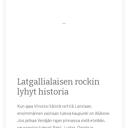
Latgallialaisen rockin
lyhyt historia
Kun ajaa Virosta itäistä reittiä Latviaan,
ensimmäinen vastaan tuleva kaupunki on Alūksne.
Jos jatkaa Venäjän rajan pinnassa vielä etelään,
seuraavina tulevat Balvi, Ludza, Dagda ja