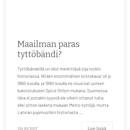
Maailman paras
tyttöbändi?
Tyttöbändeillä on ollut merkittävä sija rockin
historiassa. Niiden ensimmäinen loistokausi oli jo
1960-luvulla, ja 1990-luvulla ne nousivat uuteen
kukoistukseen Spice Girlsin mukana. Suomessa
idea ei jostakin syystä ole oikein ottanut tulta,
ellei sitten lasketa mukaan Metro-tyttöjä, mutta
Latvian popmusiikin historiasta …
Lue lisää
20/10/2017