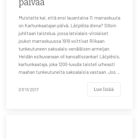
päivää
Muistatte kai, että ensi lauantaina 11. marraskuuta
on Karhunkaatajan päivä, Lāčplēša diena? Silloin
juhlitaan taistelua, jossa latvialais-virolaiset
joukot marraskuussa 1919 voittivat Riikaan
tunkeutuneen saksalais-venäläisen armeijan.
Heidän esikuvanaan oli kansallissankari Lāčplēsis,
karhunkaataja, joka 1200-luvulla taisteli urheasti
maahan tunkeutuneita saksalaisia vastaan. Jos …
Lue lisää
07/11/2017