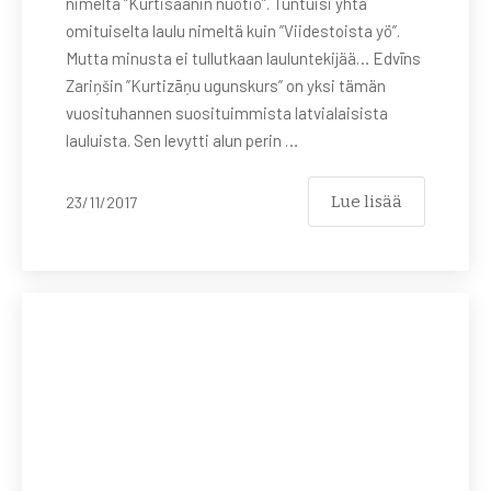
nimeltä ”Kurtisaanin nuotio”. Tuntuisi yhtä
omituiselta laulu nimeltä kuin ”Viidestoista yö”.
Mutta minusta ei tullutkaan lauluntekijää… Edvīns
Zariņšin ”Kurtizāņu ugunskurs” on yksi tämän
vuosituhannen suosituimmista latvialaisista
lauluista. Sen levytti alun perin …
Lue lisää
23/11/2017