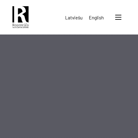
Rozentāls-
Latviešu
English
seura
ry.