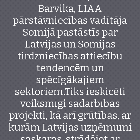
Barvika, LIAA
pārstāvniecības vadītāja
Somijā pastāstīs par
Latvijas un Somijas
tirdzniecības attiecību
tendencēm un
spēcīgākajiem
sektoriem.Tiks ieskicēti
veiksmīgi sadarbības
projekti, kā arī grūtības, ar
kurām Latvijas uzņēmumi
saskaras, strādājot ar