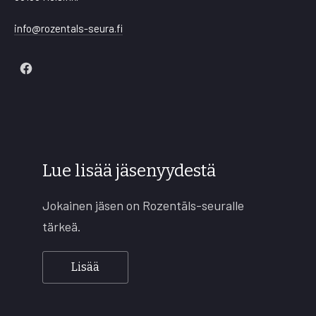
info@rozentals-seura.fi
New
Window
Lue lisää jäsenyydestä
Jokainen jäsen on Rozentāls-seuralle
tärkeä.
Lisää