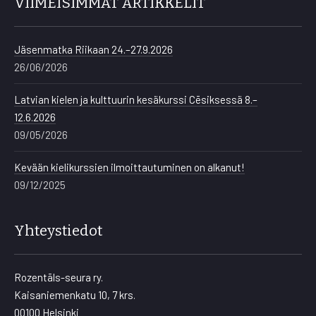
VIIMEISIMMÄT ARTIKKELIT
Jäsenmatka Riikaan 24.–27.9.2026
26/06/2026
Latvian kielen ja kulttuurin kesäkurssi Cēsiksessä 8.–
12.6.2026
09/05/2026
Kevään kielikurssien ilmoittautuminen on alkanut!
09/12/2025
Yhteystiedot
Rozentāls-seura ry.
Kaisaniemenkatu 10, 7 krs.
00100 Helsinki