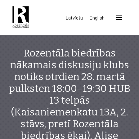
Rozentāls-
Latviešu
English
seura
ry.
Rozentāla biedrības
nākamais diskusiju klubs
notiks otrdien 28. martā
pulksten 18:00–19:30 HUB
13 telpās
(Kaisaniemenkatu 13A, 2.
stāvs, pretī Rozentāla
biedrības ēkai). Alise