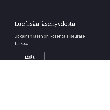
Lue lisää jäsenyydestä
Jokainen jäsen on Rozentāls-seuralle
tärkeä.
Lisää
Copyright © 2026
Rozentāls-seura ry.
All rights reserved.