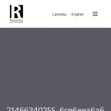
Rozentāls-
Latviešu
English
seura
ry.
21466340255_6ce6eea6a6