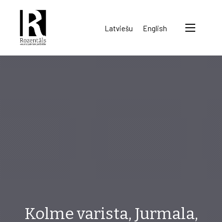
Rozentāls-
Latviešu
English
seura
ry.
Kolme varista, Jurmala,