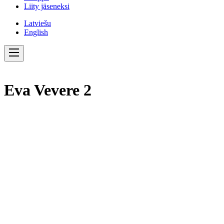
Liity jäseneksi
Latviešu
English
Eva Vevere 2