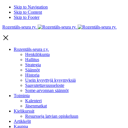
Skip to Navigation
Skip to Content
Skip to Footer
Rozentāls-seura ry.
Rozentāls-seura r.y.
Henkilökunta
Hallitus
Strategia
Säännöt
Historia
Usein kysyttyjä kysymyksiä
Saavutettavuusseloste
Some-arvonnan säännöt
Toiminta
Kalenteri
Jäsenmatkat
Kielikurssit
Resursseja latvian opiskeluun
Artikkelit
Kauppa