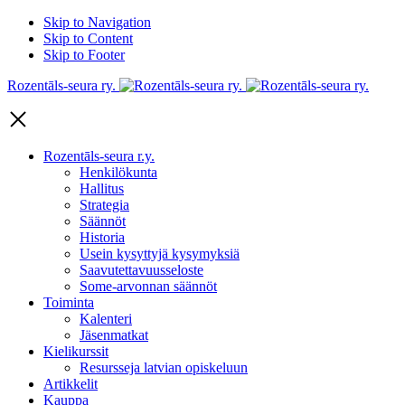
Skip to Navigation
Skip to Content
Skip to Footer
Rozentāls-seura ry.
Rozentāls-seura r.y.
Henkilökunta
Hallitus
Strategia
Säännöt
Historia
Usein kysyttyjä kysymyksiä
Saavutettavuusseloste
Some-arvonnan säännöt
Toiminta
Kalenteri
Jäsenmatkat
Kielikurssit
Resursseja latvian opiskeluun
Artikkelit
Kauppa