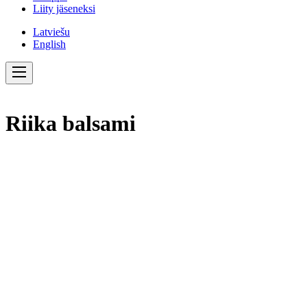
Liity jäseneksi
Latviešu
English
Riika balsami