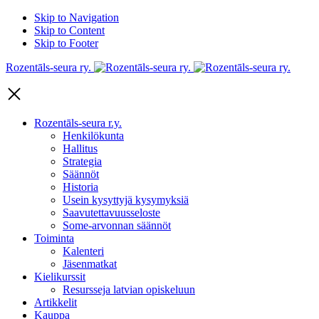
Skip to Navigation
Skip to Content
Skip to Footer
Rozentāls-seura ry.
Rozentāls-seura r.y.
Henkilökunta
Hallitus
Strategia
Säännöt
Historia
Usein kysyttyjä kysymyksiä
Saavutettavuusseloste
Some-arvonnan säännöt
Toiminta
Kalenteri
Jäsenmatkat
Kielikurssit
Resursseja latvian opiskeluun
Artikkelit
Kauppa