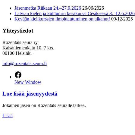
Jäsenmatka Riikaan 24.–27.9.2026
26/06/2026
Latvian kielen ja kulttuurin kesäkurssi Cēsiksessä 8.–12.6.2026
Kevään kielikurssien ilmoittautuminen on alkanut!
09/12/2025
Yhteystiedot
Rozentāls-seura ry.
Kaisaniemenkatu 10, 7 krs.
00100 Helsinki
info@rozentals-seura.fi
New Window
Lue lisää jäsenyydestä
Jokainen jäsen on Rozentāls-seuralle tärkeä.
Lisää