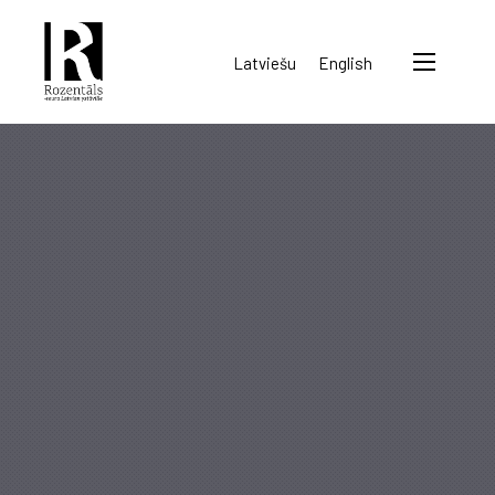
Rozentāls-
Latviešu
English
seura
ry.