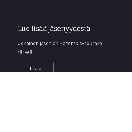
Lue lisää jäsenyydestä
Jokainen jäsen on Rozentāls-seuralle
tärkeä.
Lisää
Copyright © 2026
Rozentāls-seura ry.
All rights reserved.