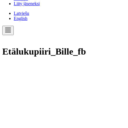
Liity jäseneksi
Latviešu
English
Etälukupiiri_Bille_fb