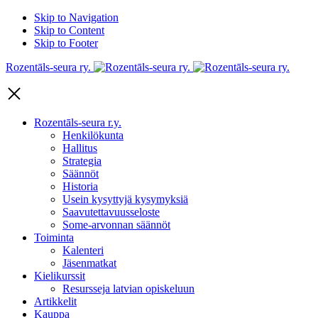
Skip to Navigation
Skip to Content
Skip to Footer
Rozentāls-seura ry.
Rozentāls-seura r.y.
Henkilökunta
Hallitus
Strategia
Säännöt
Historia
Usein kysyttyjä kysymyksiä
Saavutettavuusseloste
Some-arvonnan säännöt
Toiminta
Kalenteri
Jäsenmatkat
Kielikurssit
Resursseja latvian opiskeluun
Artikkelit
Kauppa