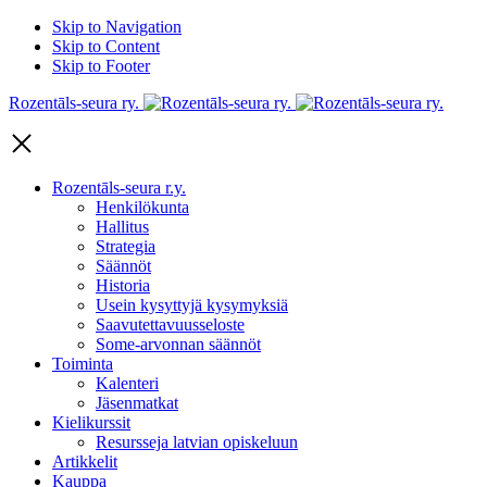
Skip to Navigation
Skip to Content
Skip to Footer
Rozentāls-seura ry.
Rozentāls-seura r.y.
Henkilökunta
Hallitus
Strategia
Säännöt
Historia
Usein kysyttyjä kysymyksiä
Saavutettavuusseloste
Some-arvonnan säännöt
Toiminta
Kalenteri
Jäsenmatkat
Kielikurssit
Resursseja latvian opiskeluun
Artikkelit
Kauppa