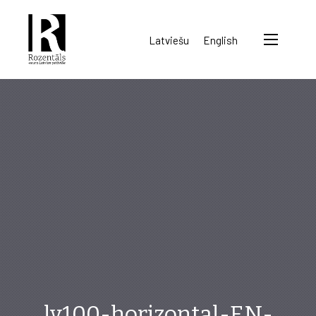
Rozentāls-
Latviešu
English
seura
ry.
lv100-horizontal-EN-