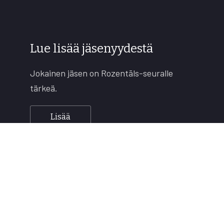
Lue lisää jäsenyydestä
Jokainen jäsen on Rozentāls-seuralle
tärkeä.
Lisää
Copyright © 2026
Rozentāls-seura ry.
All rights reserved.