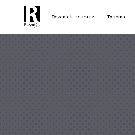
Rozentāls-
Rozentāls-seura r.y.
Toiminta
seura
ry.