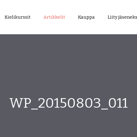
Kielikurssit
Artikkelit
Kauppa
Liity jäseneks
WP_20150803_011