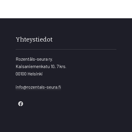
Yhteystiedot
Rozentāls-seura ry.
Kaisaniemenkatu 10, 7 krs.
00100 Helsinki
info@rozentals-seura.fi
New
Window