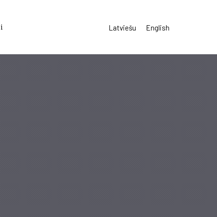
i
Latviešu
English