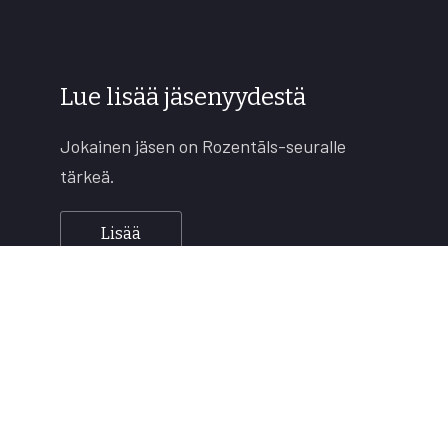
Lue lisää jäsenyydestä
Jokainen jäsen on Rozentāls-seuralle
tärkeä.
Lisää
Copyright © 2026
Rozentāls-seura ry.
All rights reserved.