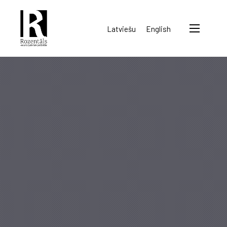
Rozentāls-
Latviešu
English
seura
ry.