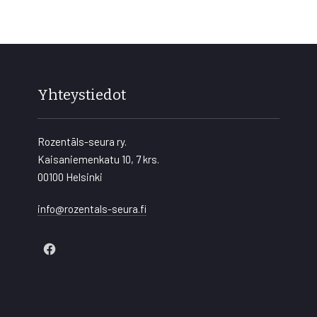
Yhteystiedot
Rozentāls-seura ry.
Kaisaniemenkatu 10, 7 krs.
00100 Helsinki
info@rozentals-seura.fi
New
Window