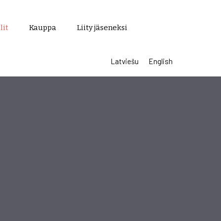
lit
Kauppa
Liity jäseneksi
Latviešu
English