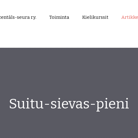
entāls-seura r.y.
Toiminta
Kielikurssit
Artikke
Suitu-sievas-pieni