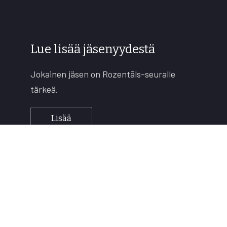
Lue lisää jäsenyydestä
Jokainen jäsen on Rozentāls-seuralle
tärkeä.
Lisää
Copyright © 2026
Rozentāls-seura ry.
All rights reserved.