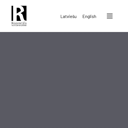
Rozentāls-
Latviešu
English
seura
ry.