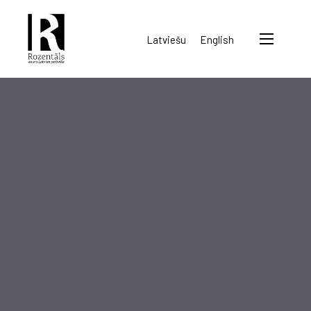
Rozentāls-
Latviešu
English
seura
ry.