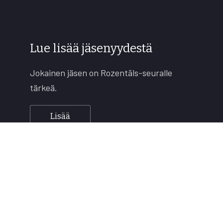
Lue lisää jäsenyydestä
Jokainen jäsen on Rozentāls-seuralle
tärkeä.
Lisää
Copyright © 2026
Rozentāls-seura ry.
All rights reserved.