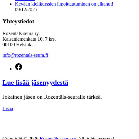
Kevään kielikurssien ilmoittautuminen on alkanut!
09/12/2025
Yhteystiedot
Rozentāls-seura ry.
Kaisaniemenkatu 10, 7 krs.
00100 Helsinki
info@rozentals-seura.fi
New
Window
Lue lisää jäsenyydestä
Jokainen jäsen on Rozentāls-seuralle tärkeä.
Lisää
Copyright © 2026
Rozentāls-seura ry.
All rights reserved.