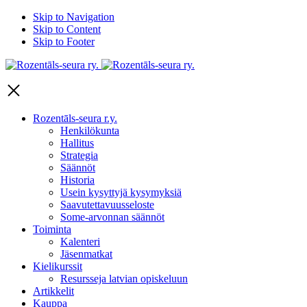
Skip to Navigation
Skip to Content
Skip to Footer
Rozentāls-
seura
ry.
Rozentāls-seura r.y.
Henkilökunta
Hallitus
Strategia
Säännöt
Historia
Usein kysyttyjä kysymyksiä
Saavutettavuusseloste
Some-arvonnan säännöt
Toiminta
Kalenteri
Jäsenmatkat
Kielikurssit
Resursseja latvian opiskeluun
Artikkelit
Kauppa