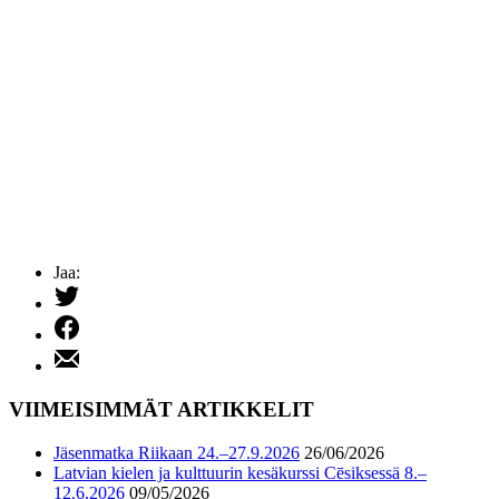
Jaa:
Tweet
Share
on
Share
Facebook
by
Email
VIIMEISIMMÄT ARTIKKELIT
Jäsenmatka Riikaan 24.–27.9.2026
26/06/2026
Latvian kielen ja kulttuurin kesäkurssi Cēsiksessä 8.–
12.6.2026
09/05/2026