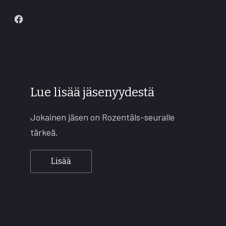
New
Window
Lue lisää jäsenyydestä
Jokainen jäsen on Rozentāls-seuralle
tärkeä.
Lisää