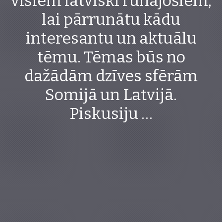
visiem latviski runājošiem,
lai pārrunātu kādu
interesantu un aktuālu
tēmu. Tēmas būs no
dažādām dzīves sfērām
Somijā un Latvijā.
Piskusiju …