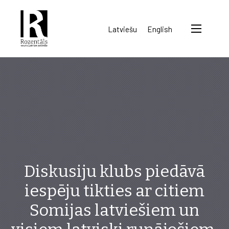
Rozentāls-
Latviešu
English
seura
ry.
Diskusiju klubs piedāvā
iespēju tikties ar citiem
Somijas latviešiem un