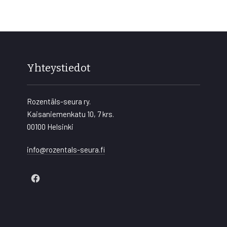
Yhteystiedot
Rozentāls-seura ry.
Kaisaniemenkatu 10, 7 krs.
00100 Helsinki
info@rozentals-seura.fi
New
Window