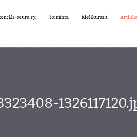
entāls-seura r.y.
Toiminta
Kielikurssit
Artikke
3323408-1326117120.j