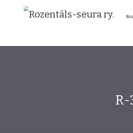
Rozentāls-
Roz
seura
ry.
R-