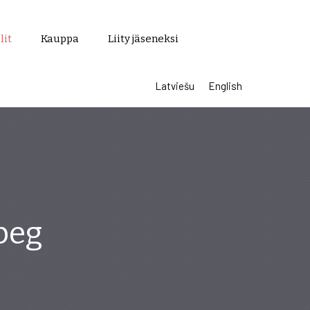
lit
Kauppa
Liity jäseneksi
Latviešu
English
peg