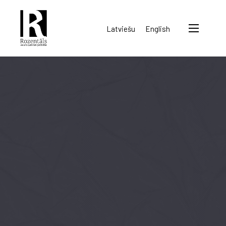
Rozentāls-
Latviešu
English
seura
ry.