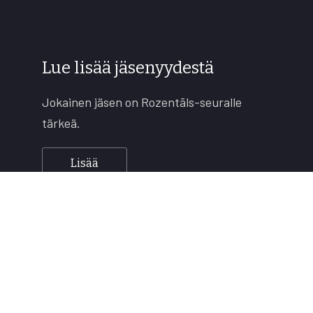
Lue lisää jäsenyydestä
Jokainen jäsen on Rozentāls-seuralle
tärkeä.
Lisää
Copyright © 2026
Rozentāls-seura ry.
All rights reserved.