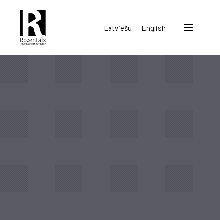
Rozentāls-
Latviešu
English
seura
ry.