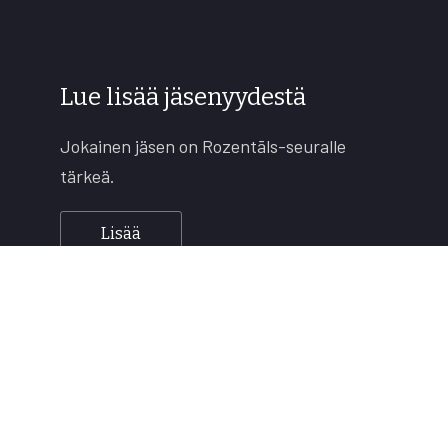
Lue lisää jäsenyydestä
Jokainen jäsen on Rozentāls-seuralle
tärkeä.
Lisää
Copyright © 2026
Rozentāls-seura ry.
All rights reserved.