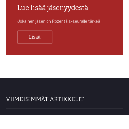
Lue lisää jäsenyydestä
Jokainen jäsen on Rozentāls-seuralle tärkeä
Lisää
VIIMEISIMMÄT ARTIKKELIT
Jäsenmatka Riikaan 24.–27.9.2026
26/06/2026