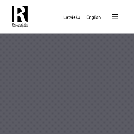
Rozentāls-
Latviešu
English
seura
ry.