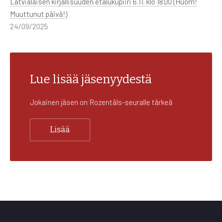
Latvialaisen kirjallisuuden etälukupiiri 6.11. klo 18.00 (Huom!
Muuttunut päivä!)
24/09/2025
Lue lisää jäsenyydestä
Jokainen jäsen on Rozentāls-seuralle tärkeä
Lisää