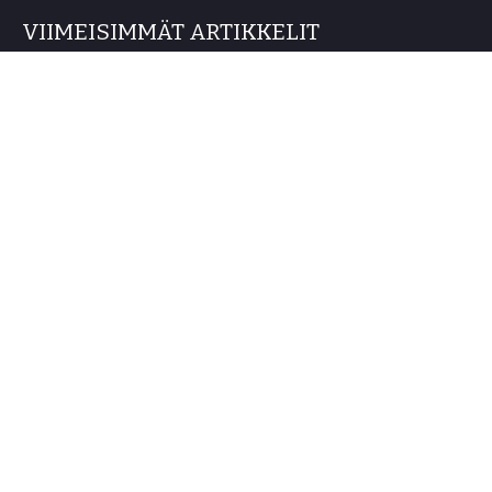
VIIMEISIMMÄT ARTIKKELIT
Jäsenmatka Riikaan 24.–27.9.2026
26/06/2026
Latvian kielen ja kulttuurin kesäkurssi Cēsiksessä 8.–
12.6.2026
09/05/2026
Kevään kielikurssien ilmoittautuminen on alkanut!
09/12/2025
Yhteystiedot
Rozentāls-seura ry.
Kaisaniemenkatu 10, 7 krs.