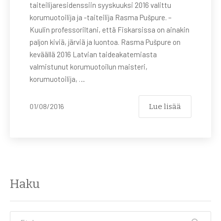
taiteilijaresidenssiin syyskuuksi 2016 valittu
korumuotoilija ja -taiteilija Rasma Pušpure. –
Kuulin professoriltani, että Fiskarsissa on ainakin
paljon kiviä, järviä ja luontoa. Rasma Pušpure on
keväällä 2016 Latvian taideakatemiasta
valmistunut korumuotoilun maisteri,
korumuotoilija, …
Lue lisää
01/08/2016
Haku
Etsi