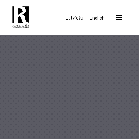
Rozentāls-
Latviešu
English
seura
ry.