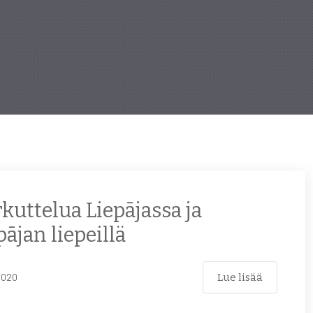
kuttelua Liepājassa ja
pājan liepeillä
Lue lisää
2020