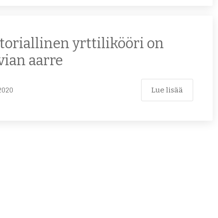
toriallinen yrttilikööri on
vian aarre
Lue lisää
2020