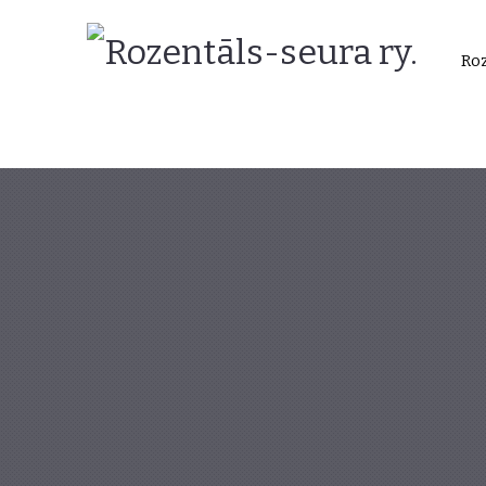
Rozentāls-
Roz
seura
ry.