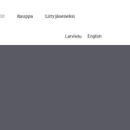
lit
Kauppa
Liity jäseneksi
Latviešu
English