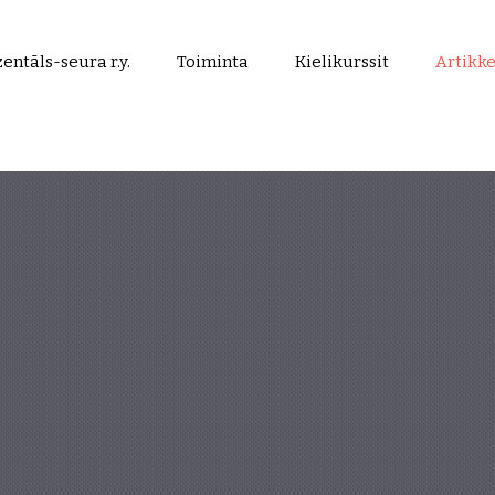
entāls-seura r.y.
Toiminta
Kielikurssit
Artikke