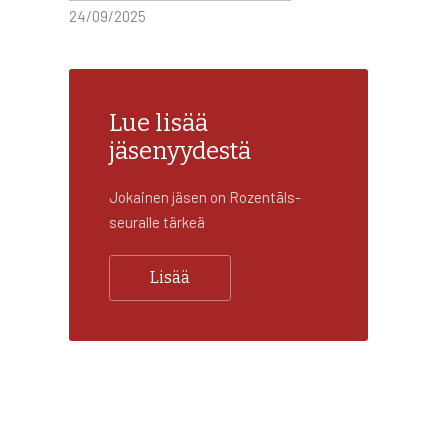
24/09/2025
Lue lisää
jäsenyydestä
Jokainen jäsen on Rozentāls-
seuralle tärkeä
Lisää